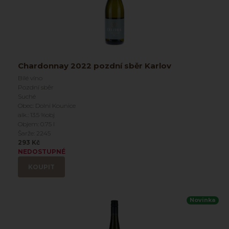
Chardonnay 2022 pozdní sběr Karlov
Bílé víno
Pozdní sběr
Suché
Obec: Dolní Kounice
alk.: 13.5 %obj
Objem: 0.75 l
Šarže: 2245
293 Kč
NEDOSTUPNÉ
KOUPIT
Novinka