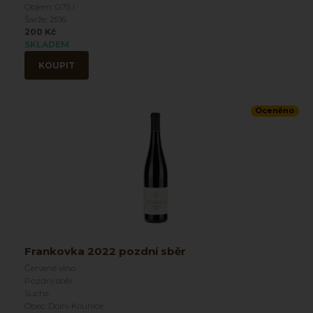
Objem: 0.75 l
Šarže: 2516
200 Kč
SKLADEM
KOUPIT
Oceněno
Frankovka 2022 pozdní sběr
Červené víno
Pozdní sběr
Suché
Obec: Dolní Kounice