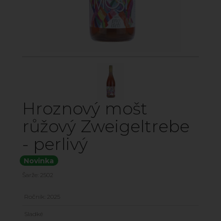
Hroznový mošt
růžový Zweigeltrebe
- perlivý
Novinka
Šarže: 2502
Ročník: 2025
Sladké