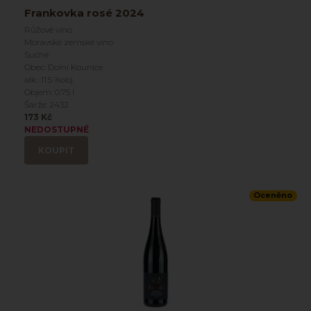
Frankovka rosé 2024
Růžové víno
Moravské zemské víno
Suché
Obec: Dolní Kounice
alk.: 11.5 %obj
Objem: 0.75 l
Šarže: 2432
173 Kč
NEDOSTUPNÉ
KOUPIT
Oceněno