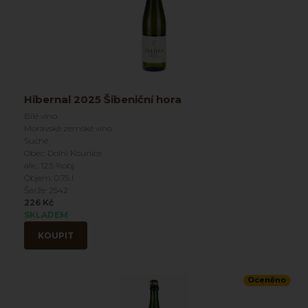
Hibernal 2025 Šibeniční hora
Bílé víno
Moravské zemské víno
Suché
Obec: Dolní Kounice
alk.: 12.5 %obj
Objem: 0.75 l
Šarže: 2542
226 Kč
SKLADEM
KOUPIT
Oceněno