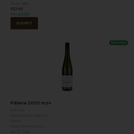
Šarže: 1960
532 Kč
SKLADEM
KOUPIT
Novinka
Pálava 2025 mzv
Bílé víno
Moravské zemské víno
Suché
Obec: Dolní Kounice
alk.: 12 %obj