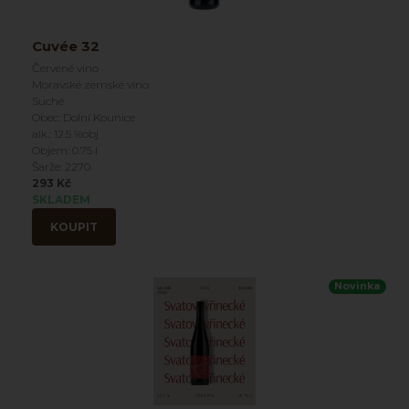
Cuvée 32
Červené víno
Moravské zemské víno
Suché
Obec: Dolní Kounice
alk.: 12.5 %obj
Objem: 0.75 l
Šarže: 2270
293 Kč
SKLADEM
KOUPIT
Novinka