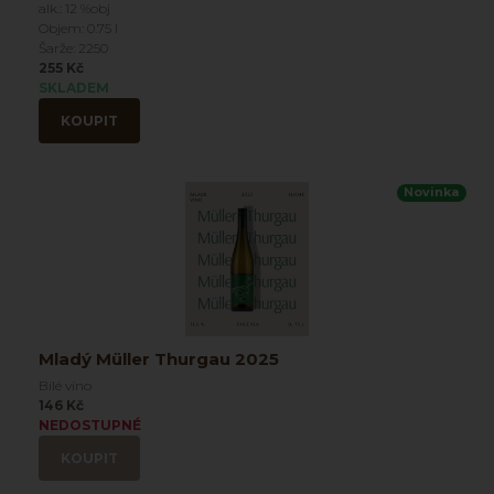
alk.: 12 %obj
Objem: 0.75 l
Šarže: 2250
255 Kč
SKLADEM
KOUPIT
Novinka
Mladý Müller Thurgau 2025
Bílé víno
146 Kč
NEDOSTUPNÉ
KOUPIT