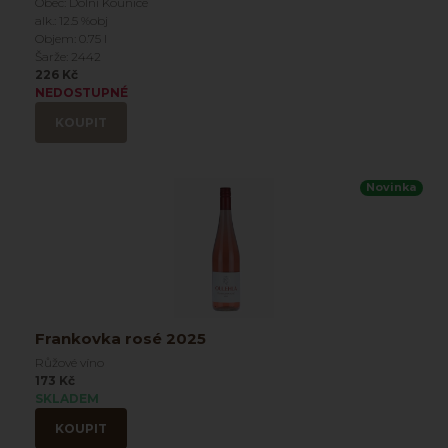
Obec: Dolní Kounice
alk.: 12.5 %obj
Objem: 0.75 l
Šarže: 2442
226 Kč
NEDOSTUPNÉ
KOUPIT
Novinka
Frankovka rosé 2025
Růžové víno
173 Kč
SKLADEM
KOUPIT