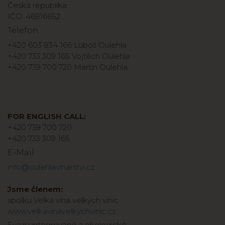
Česká republika
IČO: 46916652
Telefon
+420 603 834 166 Luboš Oulehla
+420 733 309 165 Vojtěch Oulehla
+420 739 700 720 Martin Oulehla
FOR ENGLISH CALL:
+420 739 700 720
+420 733 309 165
E-Mail
info@oulehlavinarstvi.cz
Jsme členem:
spolku Velká vína velkých vinic
www.velkavinavelkychvinic.cz
Svazu integrované a ekologické