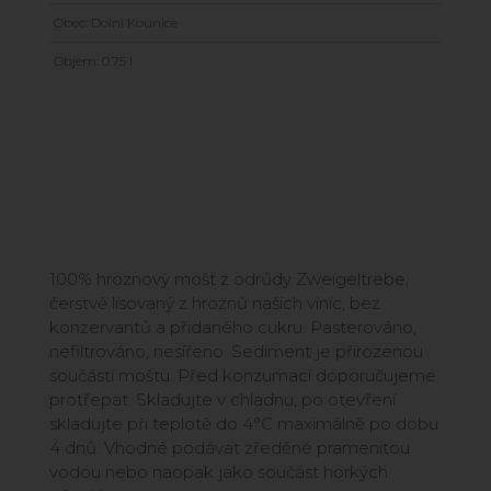
Obec: Dolní Kounice
Objem: 0.75 l
100% hroznový mošt z odrůdy Zweigeltrebe,
čerstvě lisovaný z hroznů našich vinic, bez
konzervantů a přidaného cukru. Pasterováno,
nefiltrováno, nesířeno. Sediment je přirozenou
součástí moštu. Před konzumací doporučujeme
protřepat. Skladujte v chladnu, po otevření
skladujte při teplotě do 4°C maximálně po dobu
4 dnů. Vhodné podávat zředěné pramenitou
vodou nebo naopak jako součást horkých