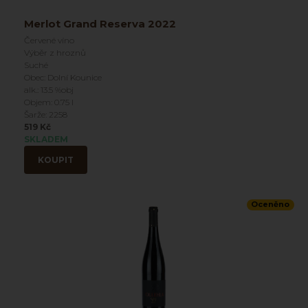
Merlot Grand Reserva 2022
Červené víno
Výběr z hroznů
Suché
Obec: Dolní Kounice
alk.: 13.5 %obj
Objem: 0.75 l
Šarže: 2258
519 Kč
SKLADEM
KOUPIT
Oceněno