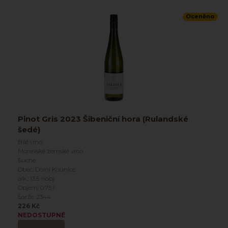
Oceněno
Pinot Gris 2023 Šibeniční hora (Rulandské
šedé)
Bílé víno
Moravské zemské víno
Suché
Obec: Dolní Kounice
alk.: 13.5 %obj
Objem: 0.75 l
Šarže: 2344
226 Kč
NEDOSTUPNÉ