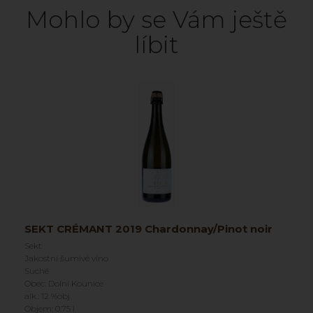
Mohlo by se Vám ještě
líbit
SEKT CRÉMANT 2019 Chardonnay/Pinot noir
Sekt
Jakostní šumivé víno
Suché
Obec: Dolní Kounice
alk.: 12 %obj
Objem: 0.75 l