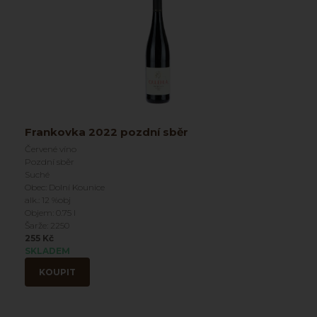
Frankovka 2022 pozdní sběr
Červené víno
Pozdní sběr
Suché
Obec: Dolní Kounice
alk.: 12 %obj
Objem: 0.75 l
Šarže: 2250
255 Kč
SKLADEM
KOUPIT