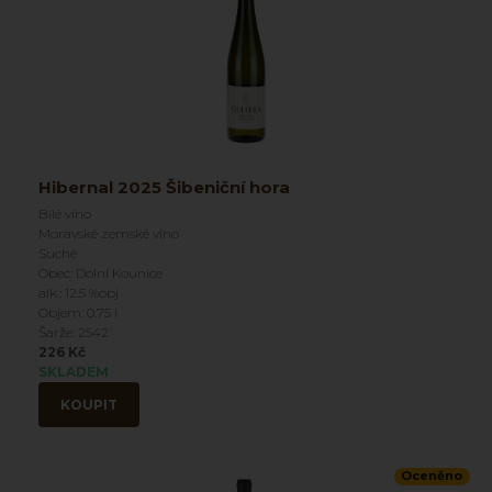
Hibernal 2025 Šibeniční hora
Bílé víno
Moravské zemské víno
Suché
Obec: Dolní Kounice
alk.: 12.5 %obj
Objem: 0.75 l
Šarže: 2542
226 Kč
SKLADEM
KOUPIT
Oceněno