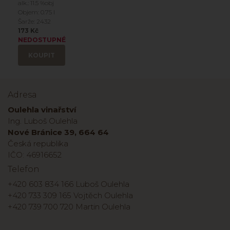
alk.: 11.5 %obj
Objem: 0.75 l
Šarže: 2432
173 Kč
NEDOSTUPNÉ
KOUPIT
Adresa
Oulehla vinařství
Ing. Luboš Oulehla
Nové Bránice 39, 664 64
Česká republika
IČO: 46916652
Telefon
+420 603 834 166 Luboš Oulehla
+420 733 309 165 Vojtěch Oulehla
+420 739 700 720 Martin Oulehla