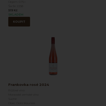
Objem: 0.75 l
Šarže: 2258
519 Kč
SKLADEM
KOUPIT
Frankovka rosé 2024
Růžové víno
Moravské zemské víno
Suché
Obec: Dolní Kounice