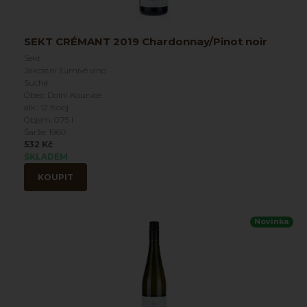
SEKT CRÉMANT 2019 Chardonnay/Pinot noir
Sekt
Jakostní šumivé víno
Suché
Obec: Dolní Kounice
alk.: 12 %obj
Objem: 0.75 l
Šarže: 1960
532 Kč
SKLADEM
KOUPIT
Novinka