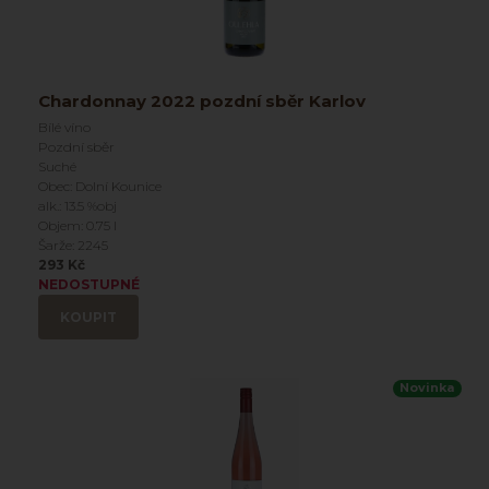
Chardonnay 2022 pozdní sběr Karlov
Bílé víno
Pozdní sběr
Suché
Obec: Dolní Kounice
alk.: 13.5 %obj
Objem: 0.75 l
Šarže: 2245
293 Kč
NEDOSTUPNÉ
KOUPIT
Novinka