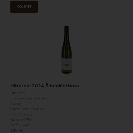
KOUPIT
Hibernal 2024 Šibeniční hora
Bílé víno
Moravské zemské víno
Suché
Obec: Dolní Kounice
alk.: 12.5 %obj
Objem: 0.75 l
Šarže: 2442
226 Kč