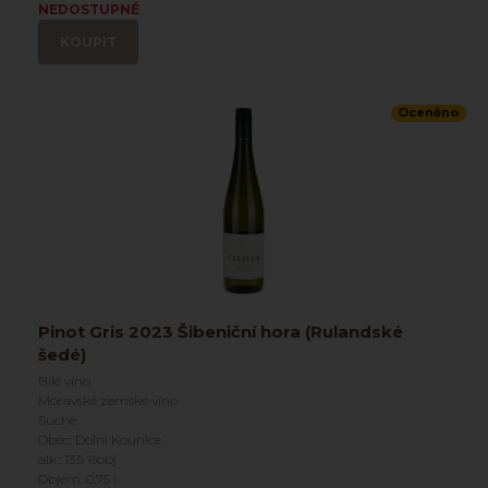
NEDOSTUPNÉ
KOUPIT
Oceněno
Pinot Gris 2023 Šibeniční hora (Rulandské
šedé)
Bílé víno
Moravské zemské víno
Suché
Obec: Dolní Kounice
alk.: 13.5 %obj
Objem: 0.75 l