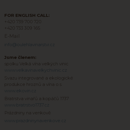
FOR ENGLISH CALL:
+420 739 700 720
+420 733 309 165
E-Mail
info@oulehlavinarstvi.cz
Jsme členem:
spolku Velká vína velkých vinic
www.velkavinavelkychvinic.cz
Svazu integrované a ekologické
produkce hroznů a vína o.s.
www.ekovin.cz
Bratrstva vinařů a kopáčů 1737
www.bratrstvo1737.cz
Prázdniny na venkově
www.prazdninynavenkove.cz