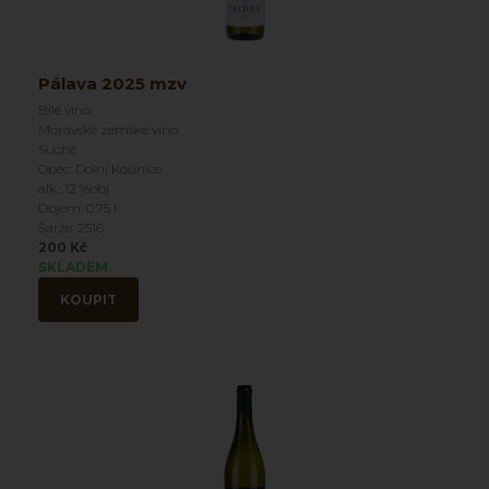
Pálava 2025 mzv
Bílé víno
Moravské zemské víno
Suché
Obec: Dolní Kounice
alk.: 12 %obj
Objem: 0.75 l
Šarže: 2516
200 Kč
SKLADEM
KOUPIT