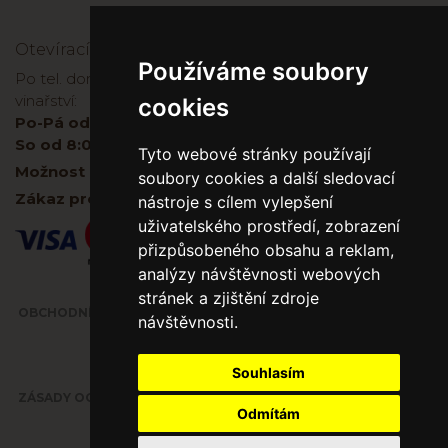
Otevírací doba
Používáme soubory
Po tel. domluvě je možné zakoupit víno přímo ve
vinařství:
cookies
Po-Pá od 8:00 do 17:00
So od 8:00-11:00
Tyto webové stránky používají
Možnost platby kartou na prodejně i na E - shopu.
soubory cookies a další sledovací
Zákaz prodeje alkoholu osobám mladším 18 let.
nástroje s cílem vylepšení
uživatelského prostředí, zobrazení
přizpůsobeného obsahu a reklam,
analýzy návštěvnosti webových
stránek a zjištění zdroje
OBCHODNÍ PODMÍNKY
návštěvnosti.
Souhlasím
ZÁSADY OCHRANY OSOBNÍCH ÚDAJŮ
Odmítám