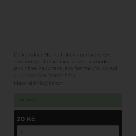
Dárková krabička na 1 lahev s perforovaným
hroznem je z horní strany uzavřena a hodí se
jako dárek nebo také jako firemní víno, pokud
bude opatřena logem firmy.
Materiál: hnědý karton
SKLADEM
20 Kč