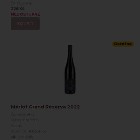
Šarže: 2344
226 Kč
NEDOSTUPNÉ
KOUPIT
Oceněno
Merlot Grand Reserva 2022
Červené víno
Výběr z hroznů
Suché
Obec: Dolní Kounice
alk.: 13.5 %obj