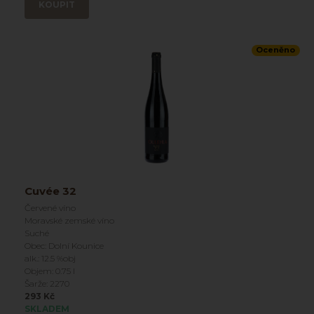
KOUPIT
Oceněno
Cuvée 32
Červené víno
Moravské zemské víno
Suché
Obec: Dolní Kounice
alk.: 12.5 %obj
Objem: 0.75 l
Šarže: 2270
293 Kč
SKLADEM