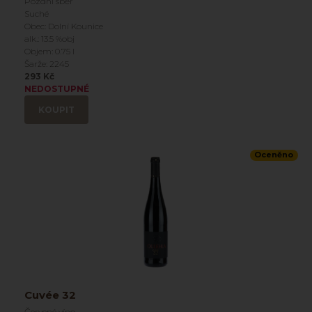
Pozdní sběr
Suché
Obec: Dolní Kounice
alk.: 13.5 %obj
Objem: 0.75 l
Šarže: 2245
293 Kč
NEDOSTUPNÉ
KOUPIT
Oceněno
Cuvée 32
Červené víno