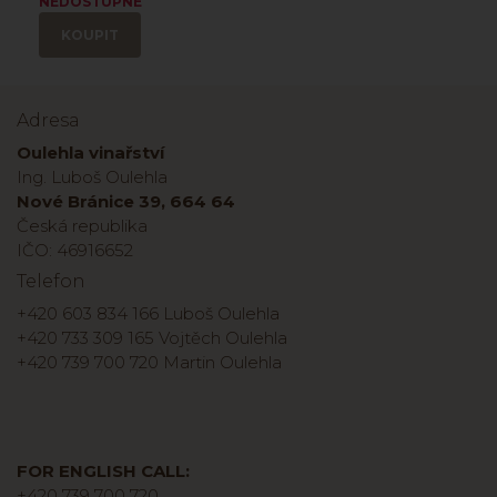
NEDOSTUPNÉ
KOUPIT
Adresa
Oulehla vinařství
Ing. Luboš Oulehla
Nové Bránice 39, 664 64
Česká republika
IČO: 46916652
Telefon
+420 603 834 166 Luboš Oulehla
+420 733 309 165 Vojtěch Oulehla
+420 739 700 720 Martin Oulehla
FOR ENGLISH CALL:
+420 739 700 720