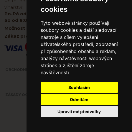
Po tel. domluvě je možné zakoupit víno přímo ve
vinařství:
cookies
Po-Pá od 8:00 do 17:00
So od 8:00-11:00
Tyto webové stránky používají
Možnost platby kartou na prodejně i na E - shopu.
soubory cookies a další sledovací
Zákaz prodeje alkoholu osobám mladším 18 let.
nástroje s cílem vylepšení
uživatelského prostředí, zobrazení
přizpůsobeného obsahu a reklam,
analýzy návštěvnosti webových
stránek a zjištění zdroje
OBCHODNÍ PODMÍNKY
návštěvnosti.
Souhlasím
ZÁSADY OCHRANY OSOBNÍCH ÚDAJŮ
Odmítám
Upravit mé předvolby
© 2026, Made with love by
Kwindu