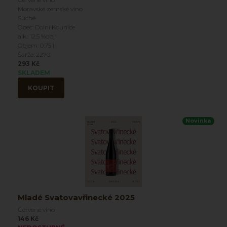
Moravské zemské víno
Suché
Obec: Dolní Kounice
alk.: 12.5 %obj
Objem: 0.75 l
Šarže: 2270
293 Kč
SKLADEM
KOUPIT
Novinka
Mladé Svatovavřinecké 2025
Červené víno
146 Kč