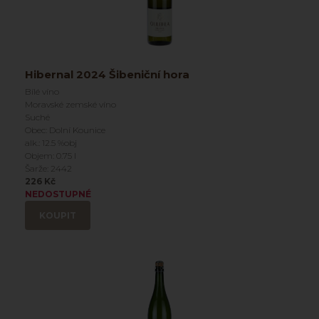
Hibernal 2024 Šibeniční hora
Bílé víno
Moravské zemské víno
Suché
Obec: Dolní Kounice
alk.: 12.5 %obj
Objem: 0.75 l
Šarže: 2442
226 Kč
NEDOSTUPNÉ
KOUPIT