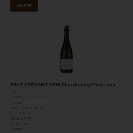
KOUPIT
SEKT CRÉMANT 2019 Chardonnay/Pinot noir
Sekt
Jakostní šumivé víno
Suché
Obec: Dolní Kounice
alk.: 12 %obj
Objem: 0.75 l
Šarže: 1960
532 Kč