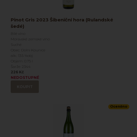
Pinot Gris 2023 Šibeniční hora (Rulandské
šedé)
Bílé víno
Moravské zemské víno
Suché
Obec: Dolní Kounice
alk.: 13.5 %obj
Objem: 0.75 l
Šarže: 2344
226 Kč
NEDOSTUPNÉ
KOUPIT
Oceněno