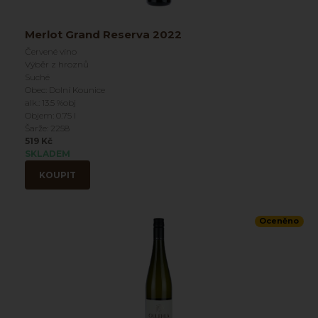
Merlot Grand Reserva 2022
Červené víno
Výběr z hroznů
Suché
Obec: Dolní Kounice
alk.: 13.5 %obj
Objem: 0.75 l
Šarže: 2258
519 Kč
SKLADEM
KOUPIT
Oceněno