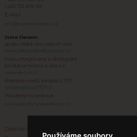
+420 733 309 165
E-Mail
info@oulehlavinarstvi.cz
Jsme členem:
spolku Velká vína velkých vinic
www.velkavinavelkychvinic.cz
Svazu integrované a ekologické
produkce hroznů a vína o.s.
www.ekovin.cz
Bratrstva vinařů a kopáčů 1737
www.bratrstvo1737.cz
Prázdniny na venkově
www.prazdninynavenkove.cz
Otevírací doba
Používáme soubory