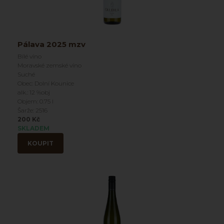
Pálava 2025 mzv
Bílé víno
Moravské zemské víno
Suché
Obec: Dolní Kounice
alk.: 12 %obj
Objem: 0.75 l
Šarže: 2516
200 Kč
SKLADEM
KOUPIT