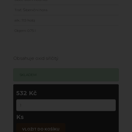
Trať: Šibeniční hora
alk.: 11.5 %obj
Objem: 0.75 l
Obsahuje oxid siřičitý.
SKLADEM
532 Kč
Ks
VLOŽIT DO KOŠÍKU