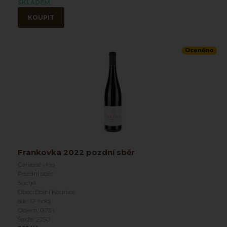
SKLADEM
KOUPIT
Oceněno
Frankovka 2022 pozdní sběr
Červené víno
Pozdní sběr
Suché
Obec: Dolní Kounice
alk.: 12 %obj
Objem: 0.75 l
Šarže: 2250