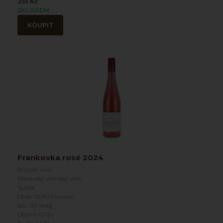
255 Kč
SKLADEM
KOUPIT
Frankovka rosé 2024
Růžové víno
Moravské zemské víno
Suché
Obec: Dolní Kounice
alk.: 11.5 %obj
Objem: 0.75 l