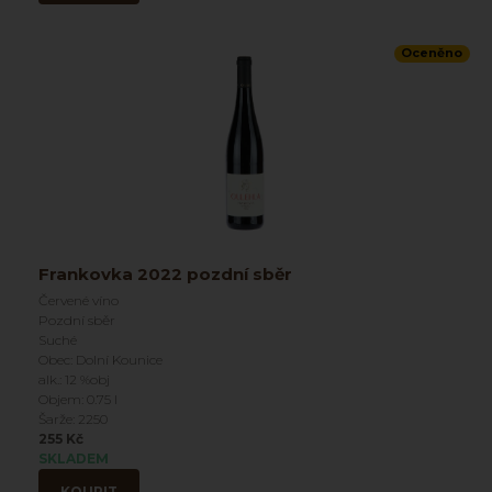
Oceněno
Frankovka 2022 pozdní sběr
Červené víno
Pozdní sběr
Suché
Obec: Dolní Kounice
alk.: 12 %obj
Objem: 0.75 l
Šarže: 2250
255 Kč
SKLADEM
KOUPIT