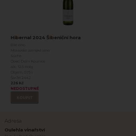
Hibernal 2024 Šibeniční hora
Bílé víno
Moravské zemské víno
Suché
Obec: Dolní Kounice
alk.: 12.5 %obj
Objem: 0.75 l
Šarže: 2442
226 Kč
NEDOSTUPNÉ
KOUPIT
Adresa
Oulehla vinařství