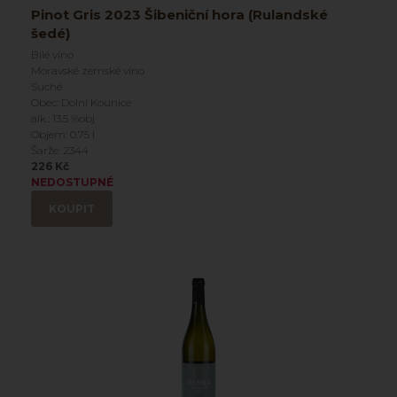
Pinot Gris 2023 Šibeniční hora (Rulandské
šedé)
Bílé víno
Moravské zemské víno
Suché
Obec: Dolní Kounice
alk.: 13.5 %obj
Objem: 0.75 l
Šarže: 2344
226 Kč
NEDOSTUPNÉ
KOUPIT