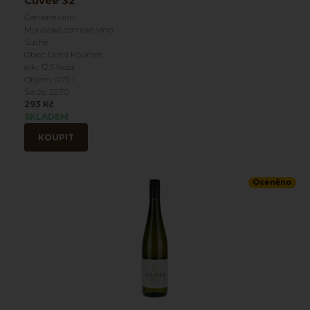
Cuvée 32
Červené víno
Moravské zemské víno
Suché
Obec: Dolní Kounice
alk.: 12.5 %obj
Objem: 0.75 l
Šarže: 2270
293 Kč
SKLADEM
KOUPIT
Oceněno