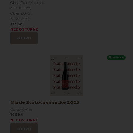
Obec: Dolní Kounice
alk.: 11.5 %obj
Objem: 0.75 l
Šarže: 2432
173 Kč
NEDOSTUPNÉ
KOUPIT
Novinka
Mladé Svatovavřinecké 2025
Červené víno
146 Kč
NEDOSTUPNÉ
KOUPIT