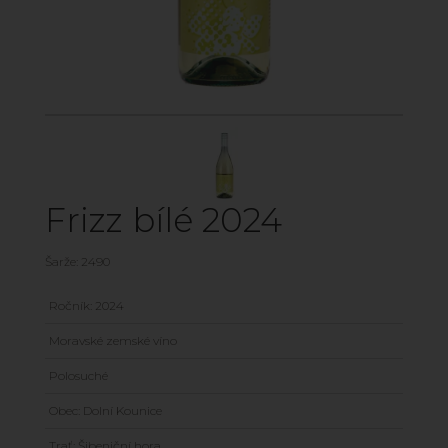
Frizz bílé 2024
Šarže: 2490
Ročník: 2024
Moravské zemské víno
Polosuché
Obec: Dolní Kounice
Trať: Šibeniční hora