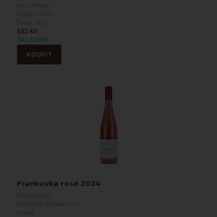
alk.: 12 %obj
Objem: 0.75 l
Šarže: 1960
532 Kč
SKLADEM
KOUPIT
Frankovka rosé 2024
Růžové víno
Moravské zemské víno
Suché