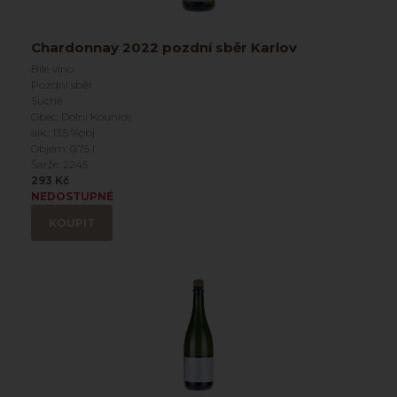
Chardonnay 2022 pozdní sběr Karlov
Bílé víno
Pozdní sběr
Suché
Obec: Dolní Kounice
alk.: 13.5 %obj
Objem: 0.75 l
Šarže: 2245
293 Kč
NEDOSTUPNÉ
KOUPIT