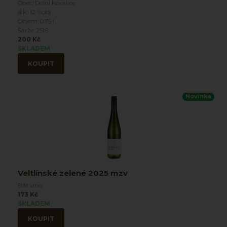
Obec: Dolní Kounice
alk.: 12 %obj
Objem: 0.75 l
Šarže: 2516
200 Kč
SKLADEM
KOUPIT
Novinka
Veltlínské zelené 2025 mzv
Bílé víno
173 Kč
SKLADEM
KOUPIT