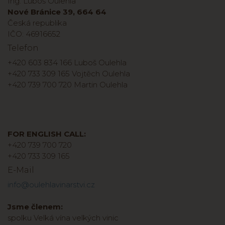
Ing. Luboš Oulehla
Nové Bránice 39, 664 64
Česká republika
IČO: 46916652
Telefon
+420 603 834 166 Luboš Oulehla
+420 733 309 165 Vojtěch Oulehla
+420 739 700 720 Martin Oulehla
FOR ENGLISH CALL:
+420 739 700 720
+420 733 309 165
E-Mail
info@oulehlavinarstvi.cz
Jsme členem:
spolku Velká vína velkých vinic