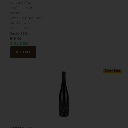
Červené víno
Výběr z hroznů
Suché
Obec: Dolní Kounice
alk.: 13.5 %obj
Objem: 0.75 l
Šarže: 2258
519 Kč
SKLADEM
KOUPIT
Oceněno