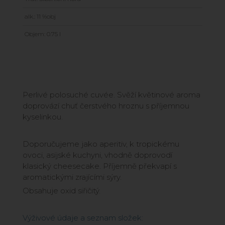
alk.: 11 %obj
Objem: 0.75 l
Perlivé polosuché cuvée. Svěží květinové aroma
doprovází chuť čerstvého hroznu s příjemnou
kyselinkou.
Doporučujeme jako aperitiv, k tropickému
ovoci, asijské kuchyni, vhodně doprovodí
klasický cheesecake. Příjemně překvapí s
aromatickými zrajícími sýry.
Obsahuje oxid siřičitý.
Výživové údaje a seznam složek: