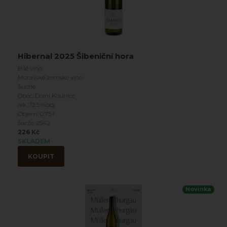
Hibernal 2025 Šibeniční hora
Bílé víno
Moravské zemské víno
Suché
Obec: Dolní Kounice
alk.: 12.5 %obj
Objem: 0.75 l
Šarže: 2542
226 Kč
SKLADEM
KOUPIT
Novinka