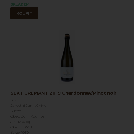
SKLADEM
KOUPIT
SEKT CRÉMANT 2019 Chardonnay/Pinot noir
Sekt
Jakostní šumivé víno
Suché
Obec: Dolní Kounice
alk.: 12 %obj
Objem: 0.75 l
Šarže: 1960