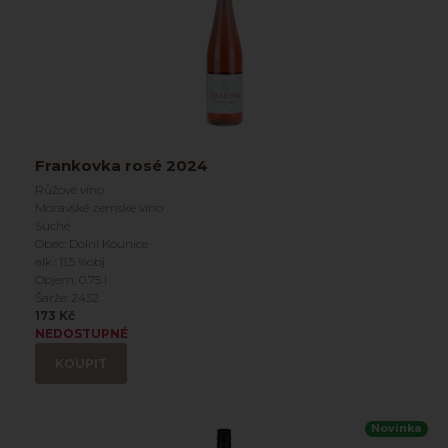
Frankovka rosé 2024
Růžové víno
Moravské zemské víno
Suché
Obec: Dolní Kounice
alk.: 11.5 %obj
Objem: 0.75 l
Šarže: 2432
173 Kč
NEDOSTUPNÉ
KOUPIT
Novinka