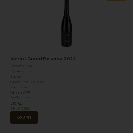
Merlot Grand Reserva 2022
Červené víno
Výběr z hroznů
Suché
Obec: Dolní Kounice
alk.: 13.5 %obj
Objem: 0.75 l
Šarže: 2258
519 Kč
SKLADEM
KOUPIT