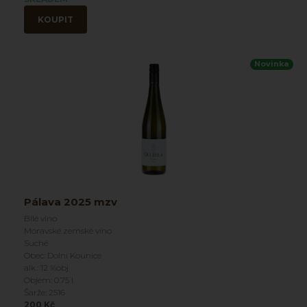
KOUPIT
Novinka
Pálava 2025 mzv
Bílé víno
Moravské zemské víno
Suché
Obec: Dolní Kounice
alk.: 12 %obj
Objem: 0.75 l
Šarže: 2516
200 Kč