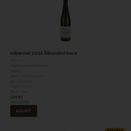
Hibernal 2025 Šibeniční hora
Bílé víno
Moravské zemské víno
Suché
Obec: Dolní Kounice
alk.: 12.5 %obj
Objem: 0.75 l
Šarže: 2542
226 Kč
SKLADEM
KOUPIT
Oceněno