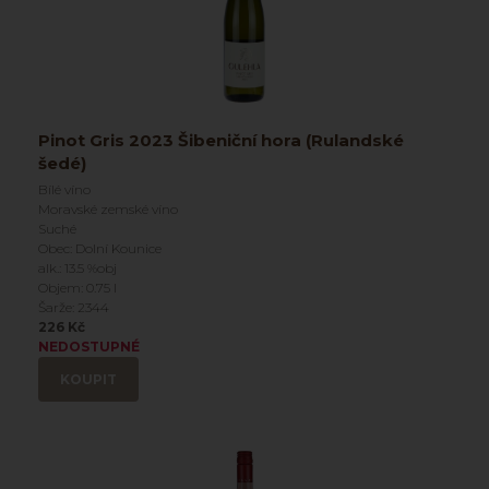
Pinot Gris 2023 Šibeniční hora (Rulandské
šedé)
Bílé víno
Moravské zemské víno
Suché
Obec: Dolní Kounice
alk.: 13.5 %obj
Objem: 0.75 l
Šarže: 2344
226 Kč
NEDOSTUPNÉ
KOUPIT