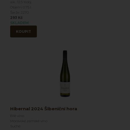
alk.: 12.5 %obj
Objem: 0.75 l
Šarže: 2270
293 Kč
SKLADEM
KOUPIT
Hibernal 2024 Šibeniční hora
Bílé víno
Moravské zemské víno
Suché