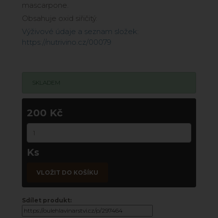
mascarpone.
Obsahuje oxid siřičitý.
Výživové údaje a seznam složek:
https://nutrivino.cz/00079
SKLADEM
200 Kč
Ks
VLOŽIT DO KOŠÍKU
Sdílet produkt: