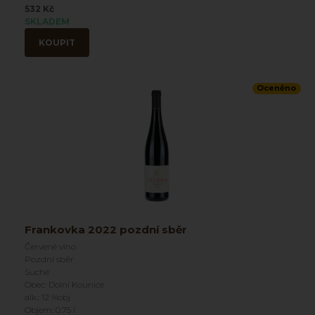
532 Kč
SKLADEM
KOUPIT
Oceněno
Frankovka 2022 pozdní sběr
Červené víno
Pozdní sběr
Suché
Obec: Dolní Kounice
alk.: 12 %obj
Objem: 0.75 l