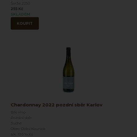
Šarže: 2250
255 Kč
SKLADEM
KOUPIT
Chardonnay 2022 pozdní sběr Karlov
Bílé víno
Pozdní sběr
Suché
Obec: Dolní Kounice
alk.: 13.5 %obj