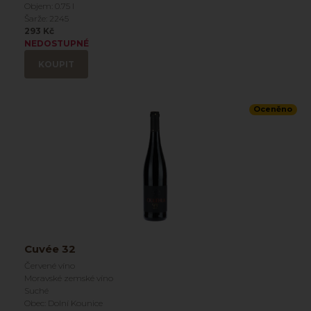
Objem: 0.75 l
Šarže: 2245
293 Kč
NEDOSTUPNÉ
KOUPIT
Oceněno
Cuvée 32
Červené víno
Moravské zemské víno
Suché
Obec: Dolní Kounice