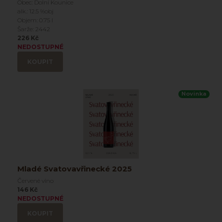
Obec: Dolní Kounice
alk.: 12.5 %obj
Objem: 0.75 l
Šarže: 2442
226 Kč
NEDOSTUPNÉ
KOUPIT
Novinka
Mladé Svatovavřinecké 2025
Červené víno
146 Kč
NEDOSTUPNÉ
KOUPIT