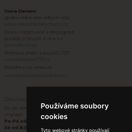
Jsme členem:
spolku Velká vína velkých vinic
www.velkavinavelkychvinic.cz
Svazu integrované a ekologické
produkce hroznů a vína o.s.
www.ekovin.cz
Bratrstva vinařů a kopáčů 1737
www.bratrstvo1737.cz
Prázdniny na venkově
www.prazdninynavenkove.cz
Otevírací doba
Používáme soubory
Po tel. domluvě je možné zakoupit víno přímo ve
vinařství:
cookies
Po-Pá od 8:00 do 17:00
So od 8:00-11:00
Tyto webové stránky používají