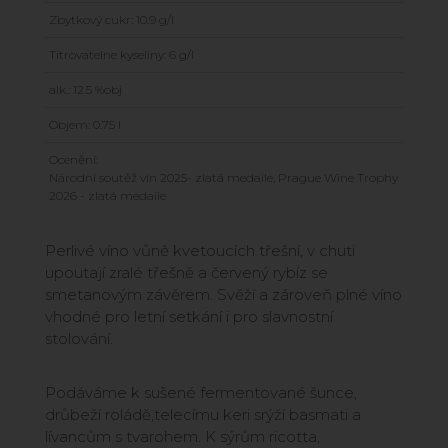
Zbytkový cukr: 10.9 g/l
Titrovatelne kyseliny: 6 g/l
alk.: 12.5 %obj
Objem: 0.75 l
Ocenění:
Národní soutěž vín 2025- zlatá medaile, Prague Wine Trophy
2026 - zlatá medaile
Perlivé víno vůně kvetoucích třešní, v chuti
upoutají zralé třešně a červený rybíz se
smetanovým závěrem. Svěží a zároveň plné víno
vhodné pro letní setkání i pro slavnostní
stolování.
Podáváme k sušené fermentované šunce,
drůbeží roládě,telecímu keri srýží basmati a
lívancům s tvarohem. K sýrům ricotta,