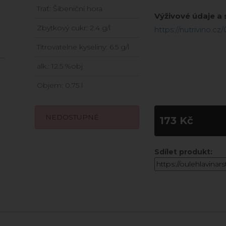
Trať: Šibeniční hora
Výživové údaje a
Zbytkový cukr: 2.4 g/l
https://nutrivino.cz
Titrovatelne kyseliny: 6.5 g/l
alk.: 12.5 %obj
Objem: 0.75 l
NEDOSTUPNÉ
173 Kč
Sdílet produkt: