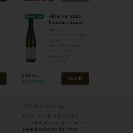
Hibernal 2025
Novinka
Šibeniční hora
íno
Bílé víno
Moravské zemské víno
Suché
Obec: Dolní Kounice
alk.: 12.5 %obj
Objem: 0.75 l
Šarže: 2542
226 Kč
T
KOUPIT
SKLADEM
Otevírací doba
Po tel. domluvě je možné
zakoupit víno přímo ve vinařství:
Po-Pá od 8:00 do 17:00