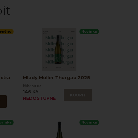
it
eněno
Novinka
xtra
Mladý Müller Thurgau 2025
Bílé víno
146 Kč
KOUPIT
NEDOSTUPNÉ
T
ovinka
Novinka