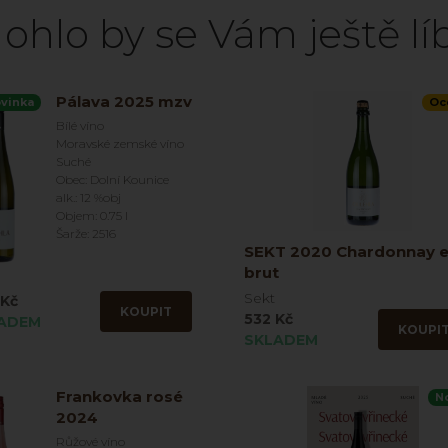
ohlo by se Vám ještě líb
Pálava 2025 mzv
vinka
Oc
Bílé víno
Moravské zemské víno
Suché
Obec: Dolní Kounice
alk.: 12 %obj
Objem: 0.75 l
Šarže: 2516
SEKT 2020 Chardonnay e
brut
Sekt
 Kč
KOUPIT
532 Kč
ADEM
KOUPI
SKLADEM
Frankovka rosé
N
2024
Růžové víno