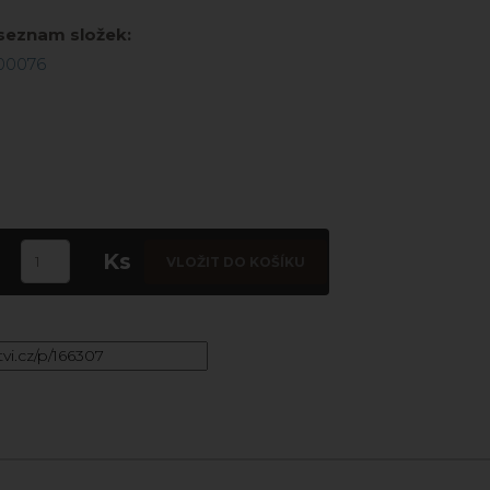
 seznam složek:
/00076
Ks
VLOŽIT DO KOŠÍKU