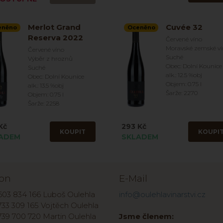
Merlot Grand
Cuvée 32
eněno
Oceněno
Reserva 2022
Červené víno
Moravské zemské v
Červené víno
Suché
Výběr z hroznů
Obec: Dolní Kounice
Suché
alk.: 12.5 %obj
Obec: Dolní Kounice
Objem: 0.75 l
alk.: 13.5 %obj
Šarže: 2270
Objem: 0.75 l
Šarže: 2258
Kč
293 Kč
KOUPIT
KOUPI
ADEM
SKLADEM
fon
E-Mail
603 834 166 Luboš Oulehla
info@oulehlavinarstvi.cz
33 309 165 Vojtěch Oulehla
739 700 720 Martin Oulehla
Jsme členem: