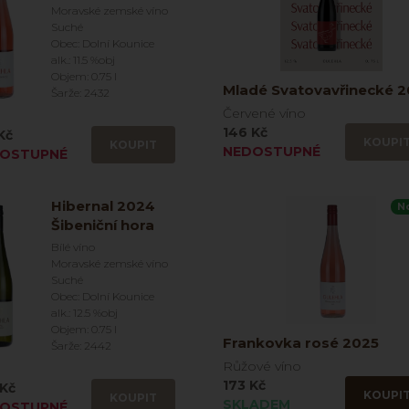
Moravské zemské víno
Suché
Obec: Dolní Kounice
alk.: 11.5 %obj
Objem: 0.75 l
Mladé Svatovavřinecké 
Šarže: 2432
Červené víno
146 Kč
Kč
KOUPI
KOUPIT
NEDOSTUPNÉ
OSTUPNÉ
Hibernal 2024
N
Šibeniční hora
Bílé víno
Moravské zemské víno
Suché
Obec: Dolní Kounice
alk.: 12.5 %obj
Objem: 0.75 l
Frankovka rosé 2025
Šarže: 2442
Růžové víno
173 Kč
Kč
KOUPI
KOUPIT
SKLADEM
OSTUPNÉ