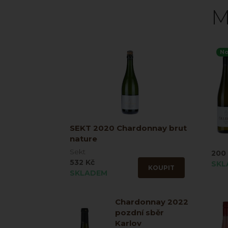
M
No
SEKT 2020 Chardonnay brut
nature
Sekt
200
532 Kč
SKL
KOUPIT
SKLADEM
Chardonnay 2022
pozdní sběr
Karlov