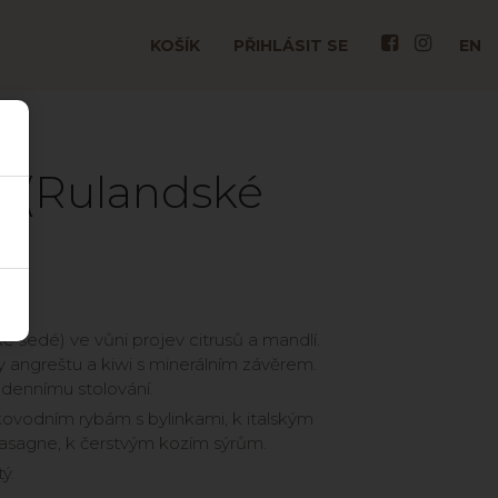
KOŠÍK
PŘIHLÁSIT SE
EN
v (Rulandské
ké šedé) ve vůni projev citrusů a mandlí.
 angreštu a kiwi s minerálním závěrem.
dennímu stolování.
kovodním rybám s bylinkami, k italským
 lasagne, k čerstvým kozím sýrům.
tý.