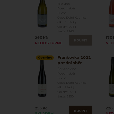
Bílé víno
Pozdní sběr
Suché
Obec: Dolní Kounice
alk.: 13.5 %obj
Objem: 0.75 l
Šarže: 2245
293 Kč
173 
KOUPIT
NEDOSTUPNÉ
NED
Frankovka 2022
Oceněno
pozdní sběr
Červené víno
Pozdní sběr
Suché
Obec: Dolní Kounice
alk.: 12 %obj
Objem: 0.75 l
Šarže: 2250
255 Kč
226 
KOUPIT
SKLADEM
NED