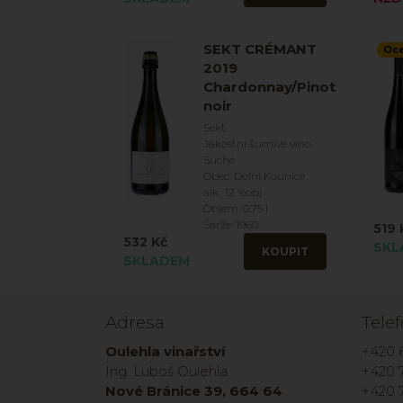
SEKT CRÉMANT
Oc
2019
Chardonnay/Pinot
noir
Sekt
Jakostní šumivé víno
Suché
Obec: Dolní Kounice
alk.: 12 %obj
Objem: 0.75 l
Šarže: 1960
519 
532 Kč
SKL
KOUPIT
SKLADEM
Adresa
Tele
Oulehla vinařství
+420 
Ing. Luboš Oulehla
+420 7
Nové Bránice 39, 664 64
+420 