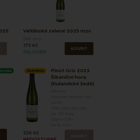
2025
Veltlínské zelené 2025 mzv
Bílé víno
173 Kč
T
KOUPIT
SKLADEM
Pinot Gris 2023
ovinka
Oceněno
Šibeniční hora
(Rulandské šedé)
Bílé víno
Moravské zemské víno
Suché
Obec: Dolní Kounice
alk.: 13.5 %obj
Objem: 0.75 l
Šarže: 2344
226 Kč
T
KOUPIT
NEDOSTUPNÉ