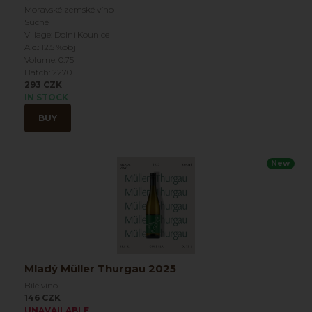
Moravské zemské víno
Suché
Village: Dolní Kounice
Alc.: 12.5 %obj
Volume: 0.75 l
Batch: 2270
293 CZK
IN STOCK
BUY
New
Mladý Müller Thurgau 2025
Bílé víno
146 CZK
UNAVAILABLE