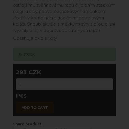
ostřejšímu zvěřinovému ragú či jelením steakům
na grilu s bylinkovo-česnekovým dresinkem.
Potěší v kombinaci s tradičními povidlovými
koláči. Snoubí skvěle s měkkými sýry s bílou plísní
(vyzrálý brie) v doprovodu sušených rajčat.
Obsahuje oxid siřičitý.
IN STOCK
293 CZK
Pcs
ADD TO CART
Share product: