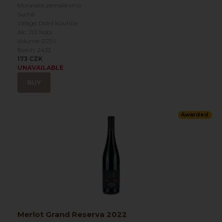
Moravské zemské víno
Suché
Village: Dolní Kounice
Alc.: 11.5 %obj
Volume: 0.75 l
Batch: 2432
173 CZK
UNAVAILABLE
BUY
Awarded
Merlot Grand Reserva 2022