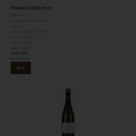
Pálava 2025 mzv
Bílé víno
Moravské zemské víno
Suché
Village: Dolní Kounice
Alc.: 12 %obj
Volume: 0.75 l
Batch: 2516
200 CZK
IN STOCK
BUY