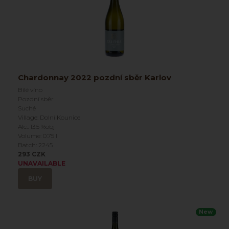
Chardonnay 2022 pozdní sběr Karlov
Bílé víno
Pozdní sběr
Suché
Village: Dolní Kounice
Alc.: 13.5 %obj
Volume: 0.75 l
Batch: 2245
293 CZK
UNAVAILABLE
BUY
New