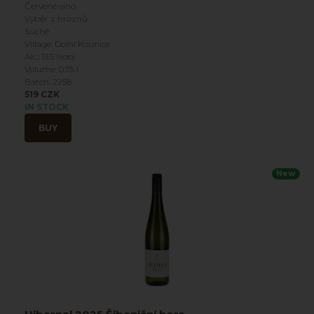
Červené víno
Výběr z hroznů
Suché
Village: Dolní Kounice
Alc.: 13.5 %obj
Volume: 0.75 l
Batch: 2258
519 CZK
IN STOCK
BUY
New