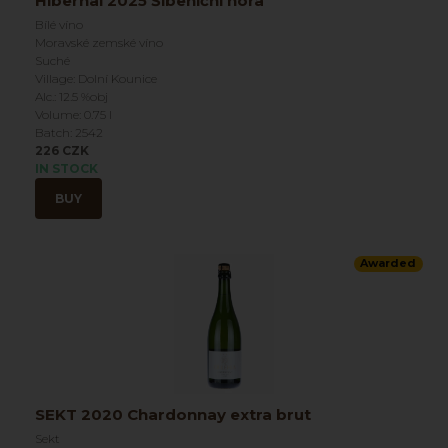
Hibernal 2025 Šibeniční hora
Bílé víno
Moravské zemské víno
Suché
Village: Dolní Kounice
Alc.: 12.5 %obj
Volume: 0.75 l
Batch: 2542
226 CZK
IN STOCK
BUY
Awarded
SEKT 2020 Chardonnay extra brut
Sekt