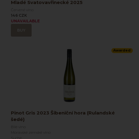
Mladé Svatovavřinecké 2025
Červené víno
146 CZK
UNAVAILABLE
BUY
Awarded
Pinot Gris 2023 Šibeniční hora (Rulandské
šedé)
Bílé víno
Moravské zemské víno
Suché