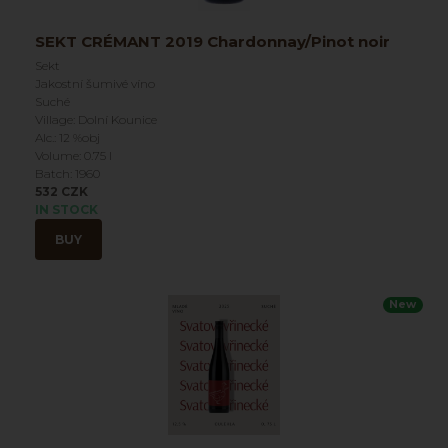
SEKT CRÉMANT 2019 Chardonnay/Pinot noir
Sekt
Jakostní šumivé víno
Suché
Village: Dolní Kounice
Alc.: 12 %obj
Volume: 0.75 l
Batch: 1960
532 CZK
IN STOCK
BUY
New