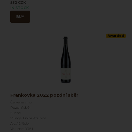
532 CZK
IN STOCK
BUY
Awarded
Frankovka 2022 pozdní sběr
Červené víno
Pozdní sběr
Suché
Village: Dolní Kounice
Alc.: 12 %obj
Volume: 0.75 l