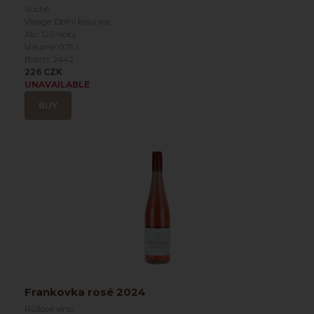
Suché
Village: Dolní Kounice
Alc.: 12.5 %obj
Volume: 0.75 l
Batch: 2442
226 CZK
UNAVAILABLE
BUY
Frankovka rosé 2024
Růžové víno