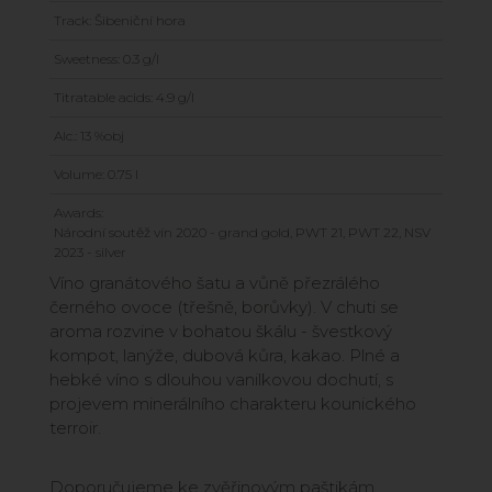
Track: Šibeniční hora
Sweetness: 0.3 g/l
Titratable acids: 4.9 g/l
Alc.: 13 %obj
Volume: 0.75 l
Awards:
Národní soutěž vín 2020 - grand gold, PWT 21, PWT 22, NSV
2023 - silver
Víno granátového šatu a vůně přezrálého
černého ovoce (třešně, borůvky). V chuti se
aroma rozvine v bohatou škálu - švestkový
kompot, lanýže, dubová kůra, kakao. Plné a
hebké víno s dlouhou vanilkovou dochutí, s
projevem minerálního charakteru kounického
terroir.
Doporučujeme ke zvěřinovým paštikám,