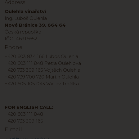
Address
Oulehla vinařství
Ing. Luboš Oulehla
Nové Bránice 39, 664 64
Česká republika
IČO: 46916652
Phone
+420 603 834 166 Luboš Oulehla
+420 603 111 848 Petra Oulehlová
+420 733 309 165 Vojtěch Oulehla
+420 739 700 720 Martin Oulehla
+420 605 105 043 Václav Trpělka
FOR ENGLISH CALL:
+420 603 111 848
+420 733 309 165
E-mail
info@reginacoeli.cz