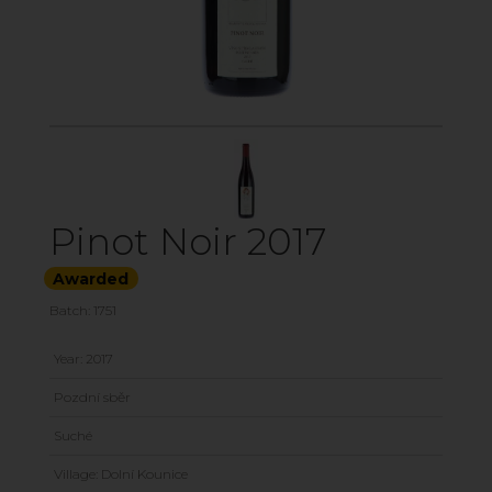
Pinot Noir 2017
Awarded
Batch: 1751
Year: 2017
Pozdní sběr
Suché
Village: Dolní Kounice