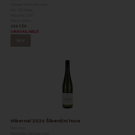
Village: Dolní Kounice
Alc.: 13.5 %obj
Volume: 0.75 l
Batch: 2344
226 CZK
UNAVAILABLE
BUY
Hibernal 2024 Šibeniční hora
Bílé víno
Moravské zemské víno