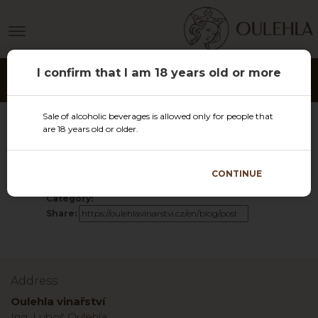
I confirm that I am 18 years old or more
Sale of alcoholic beverages is allowed only for people that
are 18 years old or older.
BACK TO NEWS
CONTINUE
Category:
Share:
Address
Oulehla vinařství
Ing. Luboš Oulehla