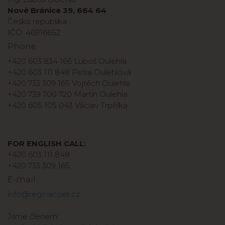
Nové Bránice 39, 664 64
Česká republika
IČO: 46916652
Phone
+420 603 834 166 Luboš Oulehla
+420 603 111 848 Petra Oulehlová
+420 733 309 165 Vojtěch Oulehla
+420 739 700 720 Martin Oulehla
+420 605 105 043 Václav Trpělka
FOR ENGLISH CALL:
+420 603 111 848
+420 733 309 165
E-mail
info@reginacoeli.cz
Jsme členem: