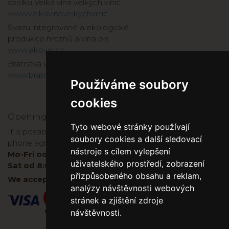
spolku Velká vína velkých vinic
www.velkavinavelkychvinic
Svazu integrované a ekologické
produkce hroznů a vína o.s.
www.ekovin.cz
Bratrstva vinařů a kopáčů 1737
www.bratrstvo1737.cz
Používáme soubory
cookies
Opening hours
Tyto webové stránky používají
It is possible to buy wine directly at the winery, after
soubory cookies a další sledovací
phone agreement:
nástroje s cílem vylepšení
Mo-Fri od 8:00 do 17:00
uživatelského prostředí, zobrazení
Sat od 8:00-11:00
přizpůsobeného obsahu a reklam,
We accept cards both on E-shop and in winery.
analýzy návštěvnosti webových
stránek a zjištění zdroje
návštěvnosti.