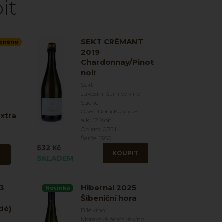
it
SEKT CRÉMANT
eněno
2019
Chardonnay/Pinot
noir
Sekt
Jakostní šumivé víno
Suché
Obec: Dolní Kounice
xtra
alk.: 12 %obj
Objem: 0.75 l
Šarže: 1960
532 Kč
KOUPIT
T
SKLADEM
23
Hibernal 2025
Novinka
Šibeniční hora
dé)
Bílé víno
Moravské zemské víno