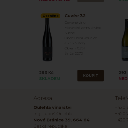
Cuvée 32
Oceněno
Červené víno
Moravské zemské víno
Suché
Obec: Dolní Kounice
alk.: 12.5 %obj
Objem: 0.75 l
Šarže: 2270
293 Kč
293 
KOUPIT
SKLADEM
NED
Adresa
Tele
Oulehla vinařství
+420 
Ing. Luboš Oulehla
+420 7
Nové Bránice 39, 664 64
+420 
Česká republika