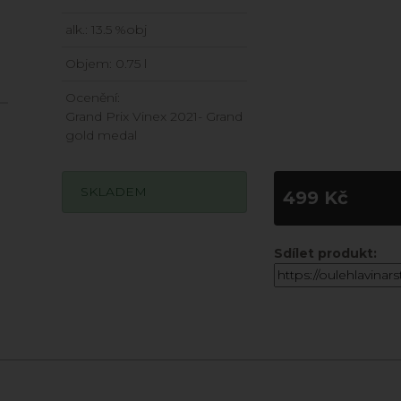
alk.: 13.5 %obj
Objem: 0.75 l
Ocenění:
Grand Prix Vinex 2021- Grand
gold medal
SKLADEM
499 Kč
Sdílet produkt: