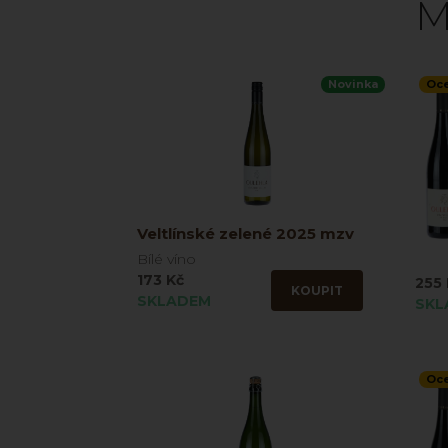
M
Novinka
Oc
Veltlínské zelené 2025 mzv
Bílé víno
173 Kč
255 
KOUPIT
SKLADEM
SKL
Oc