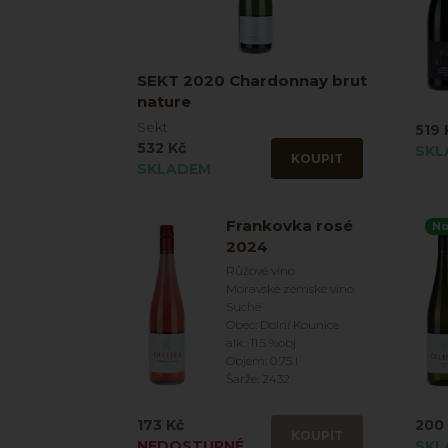
SEKT 2020 Chardonnay brut
nature
Sekt
519 
532 Kč
SKL
KOUPIT
SKLADEM
Frankovka rosé
No
2024
Růžové víno
Moravské zemské víno
Suché
Obec: Dolní Kounice
alk.: 11.5 %obj
Objem: 0.75 l
Šarže: 2432
173 Kč
200
KOUPIT
NEDOSTUPNÉ
SKL