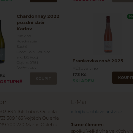
Chardonnay 2022
N
pozdní sběr
Karlov
Bílé víno
Pozdní sběr
Suché
Obec: Dolní Kounice
alk.: 13.5 %obj
Frankovka rosé 2025
Objem: 0.75 l
Šarže: 2245
Růžové víno
173 Kč
Kč
KOUPI
KOUPIT
SKLADEM
OSTUPNÉ
fon
E-Mail
603 834 166 Luboš Oulehla
info@oulehlavinarstvi.cz
33 309 165 Vojtěch Oulehla
739 700 720 Martin Oulehla
Jsme členem:
spolku Velká vína velkých vin