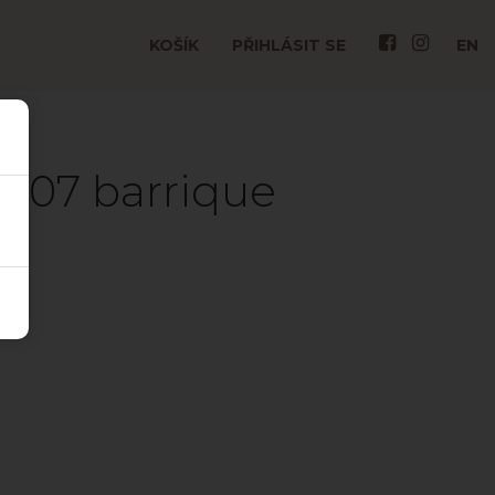
KOŠÍK
PŘIHLÁSIT SE
EN
007 barrique
tý.