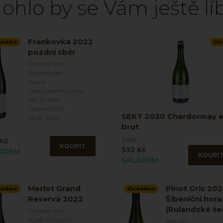
ohlo by se Vám ještě líb
Frankovka 2022
eněno
Oc
pozdní sběr
Červené víno
Pozdní sběr
Suché
Obec: Dolní Kounice
alk.: 12 %obj
Objem: 0.75 l
SEKT 2020 Chardonnay e
Šarže: 2250
brut
Sekt
Kč
KOUPIT
532 Kč
ADEM
KOUPI
SKLADEM
Merlot Grand
Pinot Gris 20
eněno
Oceněno
Reserva 2022
Šibeniční hora
(Rulandské še
Červené víno
Výběr z hroznů
Bílé víno