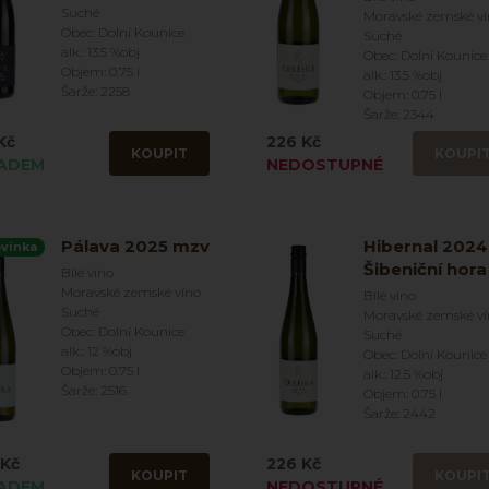
Suché
Moravské zemské v
Obec: Dolní Kounice
Suché
alk.: 13.5 %obj
Obec: Dolní Kounice
Objem: 0.75 l
alk.: 13.5 %obj
Šarže: 2258
Objem: 0.75 l
Šarže: 2344
Kč
226 Kč
KOUPIT
KOUPI
ADEM
NEDOSTUPNÉ
Pálava 2025 mzv
Hibernal 2024
vinka
Šibeniční hora
Bílé víno
Moravské zemské víno
Bílé víno
Suché
Moravské zemské v
Obec: Dolní Kounice
Suché
alk.: 12 %obj
Obec: Dolní Kounice
Objem: 0.75 l
alk.: 12.5 %obj
Šarže: 2516
Objem: 0.75 l
Šarže: 2442
 Kč
226 Kč
KOUPIT
KOUPI
ADEM
NEDOSTUPNÉ