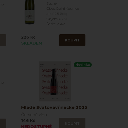
Suché
íno
Obec: Dolní Kounice
alk.: 12.5 %obj
Objem: 0.75 l
Šarže: 2542
226 Kč
T
KOUPIT
SKLADEM
Novinka
íno
Mladé Svatovavřinecké 2025
Červené víno
146 Kč
KOUPIT
T
NEDOSTUPNÉ