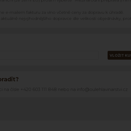
raniční (ze zemí EU) prosím vyberte "Mezinárodní přeprava (mim
 e-mailem fakturu za víno včetně ceny za dopravu k úhradě.
t aktuálně nejvýhodnějšího dopravce dle velikosti objednávky, 
VLOŽIT K
radit?
 na čísle +420 603 111 848 nebo na info@oulehlavinarstvi.cz