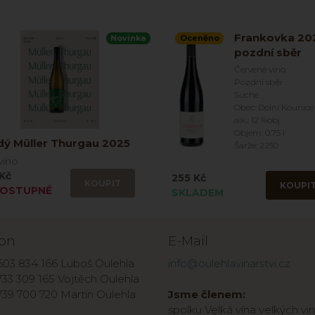
Frankovka 20
Novinka
Oceněno
pozdní sběr
Červené víno
Pozdní sběr
Suché
Obec: Dolní Kounice
alk.: 12 %obj
Objem: 0.75 l
dý Müller Thurgau 2025
Šarže: 2250
víno
Kč
255 Kč
KOUPIT
KOUPI
OSTUPNÉ
SKLADEM
fon
E-Mail
603 834 166 Luboš Oulehla
info@oulehlavinarstvi.cz
33 309 165 Vojtěch Oulehla
739 700 720 Martin Oulehla
Jsme členem:
spolku Velká vína velkých vin