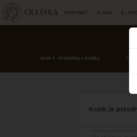
KONTAKT
O NÁS
E - SH
Krok 1 - Produkty v košíku
Krok 
Košík je prázd
Platí pro zasílání po 