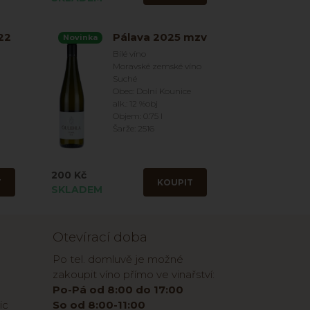
22
Pálava 2025 mzv
Novinka
Bílé víno
Moravské zemské víno
Suché
Obec: Dolní Kounice
alk.: 12 %obj
Objem: 0.75 l
Šarže: 2516
200 Kč
T
KOUPIT
SKLADEM
Otevírací doba
Po tel. domluvě je možné
zakoupit víno přímo ve vinařství:
Po-Pá od 8:00 do 17:00
ic
So od 8:00-11:00