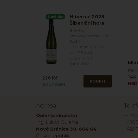
Hibernal 2025
Novinka
Šibeniční hora
Bílé víno
Moravské zemské víno
Suché
Obec: Dolní Kounice
alk.: 12.5 %obj
Objem: 0.75 l
Mla
Šarže: 2542
Bílé 
146 
226 Kč
KOUPIT
NED
SKLADEM
Adresa
Tele
Oulehla vinařství
+420 
Ing. Luboš Oulehla
+420 7
Nové Bránice 39, 664 64
+420 
Česká republika