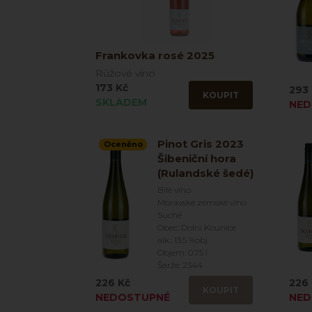
Frankovka rosé 2025
Růžové víno
173 Kč
293 
KOUPIT
SKLADEM
NED
Pinot Gris 2023
Oceněno
Šibeniční hora
(Rulandské šedé)
Bílé víno
Moravské zemské víno
Suché
Obec: Dolní Kounice
alk.: 13.5 %obj
Objem: 0.75 l
Šarže: 2344
226 Kč
226 
KOUPIT
NEDOSTUPNÉ
NED