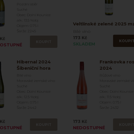
Pozdní sběr
Suché
Obec: Dolní Kounice
alk.: 13.5 %obj
Veltlínské zelené 2025 m
Objem: 0.75 l
Šarže: 2245
Bílé víno
173 Kč
Kč
KOUPI
KOUPIT
SKLADEM
OSTUPNÉ
Hibernal 2024
Frankovka ro
Šibeniční hora
2024
Bílé víno
Růžové víno
Moravské zemské víno
Moravské zemské v
Suché
Suché
Obec: Dolní Kounice
Obec: Dolní Kounice
alk.: 12.5 %obj
alk.: 11.5 %obj
Objem: 0.75 l
Objem: 0.75 l
Šarže: 2442
Šarže: 2432
Kč
173 Kč
KOUPIT
KOUPI
OSTUPNÉ
NEDOSTUPNÉ