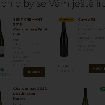
ohlo by se Vám ještě líb
SEKT CRÉMANT
Cuvée 32
Oceněno
2019
Červené víno
Chardonnay/Pinot
Moravské zemské v
Suché
noir
Obec: Dolní Kounice
Sekt
alk.: 12.5 %obj
Jakostní šumivé víno
Objem: 0.75 l
Suché
Šarže: 2270
Obec: Dolní Kounice
alk.: 12 %obj
Objem: 0.75 l
Šarže: 1960
293 Kč
KOUPI
Kč
SKLADEM
KOUPIT
ADEM
Chardonnay 2022
N
pozdní sběr
Karlov
Bílé víno