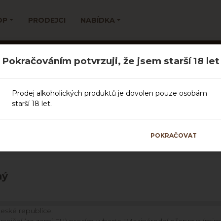
OP
PRODEJCI
NABÍDKA
Košík
Pokračováním potvrzuji, že jsem starší 18 let
Prodej alkoholických produktů je dovolen pouze osobám
2 - Vyplnění osobních údajů
Krok 3 - Způsob platby a doru
starší 18 let.
POKRAČOVAT
ný
České republice.