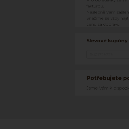
Pro objedávky ze zah
fakturou.
Následně Vám zašleme
Snažíme se vždy nají
cenu za dopravu.
Slevové kupóny
Potřebujete po
Jsme Vám k dispozici