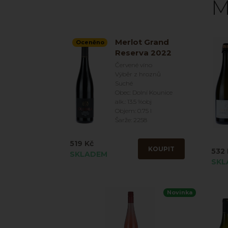
M
Merlot Grand
Oceněno
Reserva 2022
Červené víno
Výběr z hroznů
Suché
Obec: Dolní Kounice
alk.: 13.5 %obj
Objem: 0.75 l
Šarže: 2258
519 Kč
KOUPIT
532 
SKLADEM
SKL
Novinka