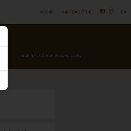
KOŠÍK
PŘIHLÁSIT SE
EN
čení
Krok 4 - Potvrzení objednávky