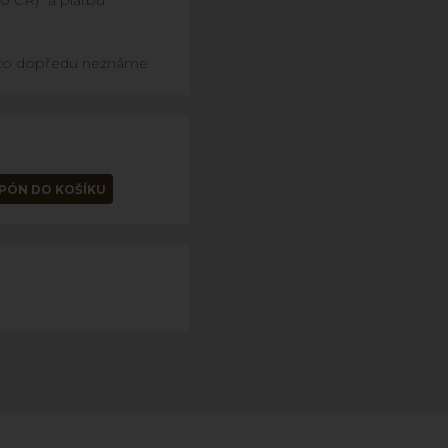
o ČR)" a platbu
proto dopředu neznáme
UPÓN DO KOŠÍKU