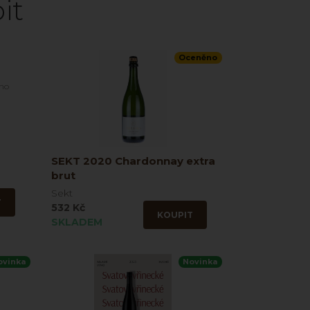
it
Oceněno
íno
SEKT 2020 Chardonnay extra
brut
Sekt
T
532 Kč
KOUPIT
SKLADEM
ovinka
Novinka