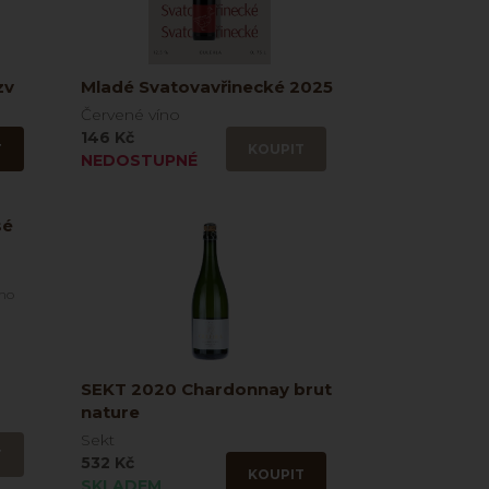
zv
Mladé Svatovavřinecké 2025
Červené víno
146 Kč
T
KOUPIT
NEDOSTUPNÉ
sé
íno
SEKT 2020 Chardonnay brut
nature
Sekt
T
532 Kč
KOUPIT
SKLADEM