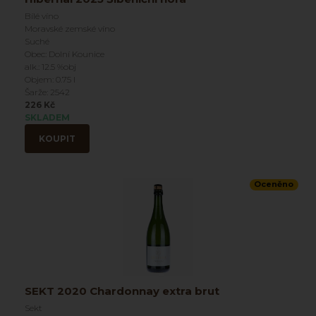
Bílé víno
Moravské zemské víno
Suché
Obec: Dolní Kounice
alk.: 12.5 %obj
Objem: 0.75 l
Šarže: 2542
226 Kč
SKLADEM
KOUPIT
Oceněno
SEKT 2020 Chardonnay extra brut
Sekt