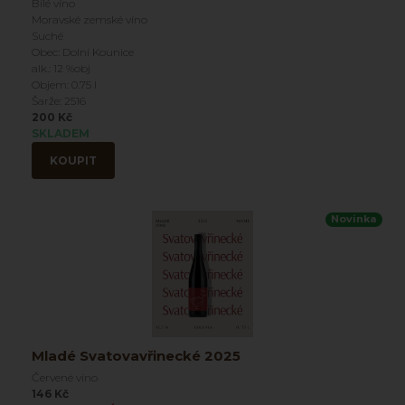
Bílé víno
Moravské zemské víno
Suché
Obec: Dolní Kounice
alk.: 12 %obj
Objem: 0.75 l
Šarže: 2516
200 Kč
SKLADEM
KOUPIT
Novinka
Mladé Svatovavřinecké 2025
Červené víno
146 Kč