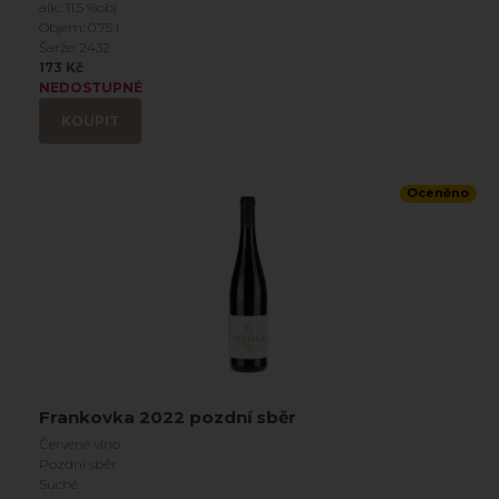
alk.: 11.5 %obj
Objem: 0.75 l
Šarže: 2432
173 Kč
NEDOSTUPNÉ
KOUPIT
Oceněno
Frankovka 2022 pozdní sběr
Červené víno
Pozdní sběr
Suché