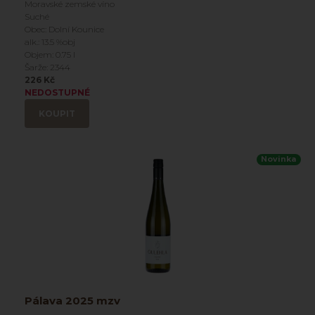
Moravské zemské víno
Suché
Obec: Dolní Kounice
alk.: 13.5 %obj
Objem: 0.75 l
Šarže: 2344
226 Kč
NEDOSTUPNÉ
KOUPIT
Novinka
Pálava 2025 mzv