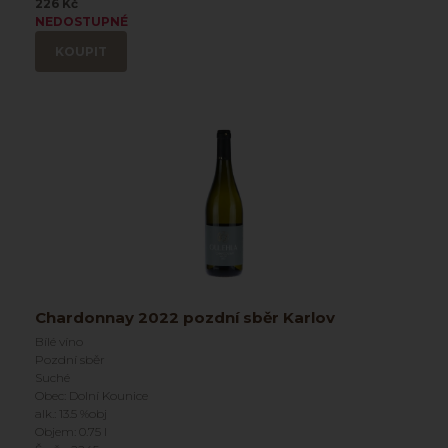
226 Kč
NEDOSTUPNÉ
KOUPIT
Chardonnay 2022 pozdní sběr Karlov
Bílé víno
Pozdní sběr
Suché
Obec: Dolní Kounice
alk.: 13.5 %obj
Objem: 0.75 l