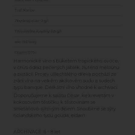
Trať: Karlov
Zbytkový cukr: 2 g/l
Titrovatelne kyseliny: 6.8 g/l
alk.: 13.5 %obj
Objem: 0.75 l
Harmonické víno s buketem tropického ovoce,
v chuti odraz pečených jablek, žlutého melounu
a pistácií. Projev ušlechtilého dřeva pochází ze
zrání vína na velkém akátovém sudu a sudech
typu barrique. Delikátní víno vhodné k archivaci.
Doporučujeme k salátu César, ke krevetám v
kokosovém těstíčku, k těstovinám se
smetanovo-sýrovým dipem. Snoubíme se sýry
holandského typu gouda, eidam.
ARCHIVACE: 6 - 8 let