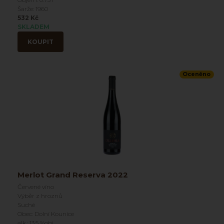
Šarže: 1960
532 Kč
SKLADEM
KOUPIT
Oceněno
Merlot Grand Reserva 2022
Červené víno
Výběr z hroznů
Suché
Obec: Dolní Kounice
alk.: 13.5 %obj