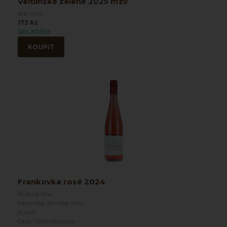
Veltlínské zelené 2025 mzv
Bílé víno
173 Kč
SKLADEM
KOUPIT
Frankovka rosé 2024
Růžové víno
Moravské zemské víno
Suché
Obec: Dolní Kounice