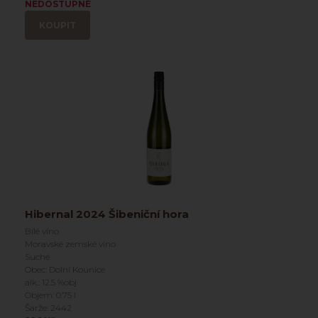
NEDOSTUPNÉ
KOUPIT
Hibernal 2024 Šibeniční hora
Bílé víno
Moravské zemské víno
Suché
Obec: Dolní Kounice
alk.: 12.5 %obj
Objem: 0.75 l
Šarže: 2442