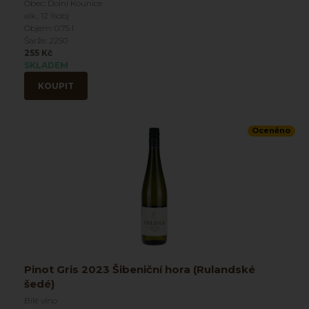
Obec: Dolní Kounice
alk.: 12 %obj
Objem: 0.75 l
Šarže: 2250
255 Kč
SKLADEM
KOUPIT
Oceněno
Pinot Gris 2023 Šibeniční hora (Rulandské
šedé)
Bílé víno