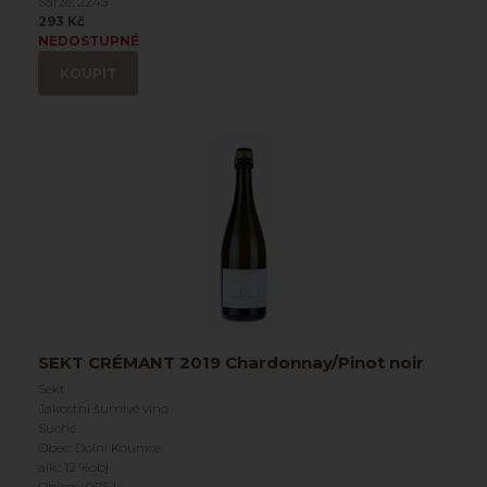
Šarže: 2245
293 Kč
NEDOSTUPNÉ
KOUPIT
SEKT CRÉMANT 2019 Chardonnay/Pinot noir
Sekt
Jakostní šumivé víno
Suché
Obec: Dolní Kounice
alk.: 12 %obj
Objem: 0.75 l