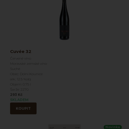
Cuvée 32
Červené víno
Moravské zemské víno
Suché
Obec: Dolní Kounice
alk.: 12.5 %obj
Objem: 0.75 l
Šarže: 2270
293 Kč
SKLADEM
KOUPIT
Novinka