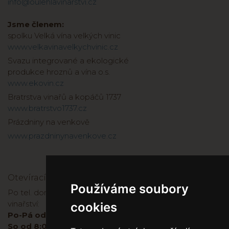
info@oulehlavinarstvi.cz
Jsme členem:
spolku Velká vína velkých vinic
www.velkavinavelkychvinic.cz
Svazu integrované a ekologické
produkce hroznů a vína o.s.
www.ekovin.cz
Bratrstva vinařů a kopáčů 1737
www.bratrstvo1737.cz
Prázdniny na venkově
www.prazdninynavenkove.cz
Otevírací doba
Používáme soubory
Po tel. domluvě je možné zakoupit víno přímo ve
vinařství:
cookies
Po-Pá od 8:00 do 17:00
So od 8:00-11:00