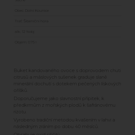
Obec: Dolní Kounice
Trať: Šibeniční hora
alk.: 12 %obj
Objem: 0.75 l
Buket kandovaného ovoce s doprovodem chuti
citrusů a máslových sušenek graduje slaně
minerální dochutí s dotekem pečených lískových
oříšků.
Doporučujeme jako slavnostní přípitek, k
předkrmům z mořských plodů k šafránovému
rizotu.
Vyrobeno tradiční metodou kvašením v lahvi a
následným zráním po dobu 40 měsíců.
Obsahuje oxid siřičitý.