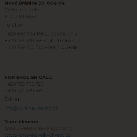
Nové Bránice 39, 664 64
Česká republika
IČO: 46916652
Telefon
+420 603 834 166 Luboš Oulehla
+420 733 309 165 Vojtěch Oulehla
+420 739 700 720 Martin Oulehla
FOR ENGLISH CALL:
+420 739 700 720
+420 733 309 165
E-Mail
info@oulehlavinarstvi.cz
Jsme členem:
spolku Velká vína velkých vinic
www.velkavinavelkychvinic.cz