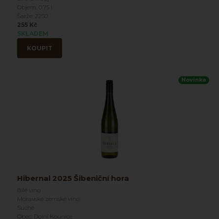
Objem: 0.75 l
Šarže: 2250
255 Kč
SKLADEM
KOUPIT
Novinka
Hibernal 2025 Šibeniční hora
Bílé víno
Moravské zemské víno
Suché
Obec: Dolní Kounice