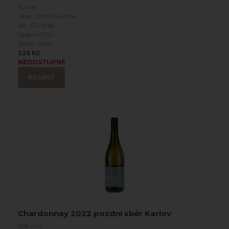
Suché
Obec: Dolní Kounice
alk.: 13.5 %obj
Objem: 0.75 l
Šarže: 2344
226 Kč
NEDOSTUPNÉ
KOUPIT
Chardonnay 2022 pozdní sběr Karlov
Bílé víno