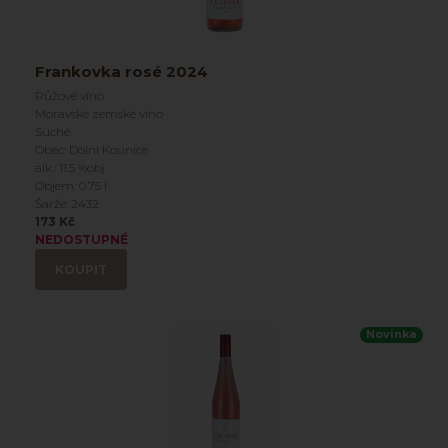
Frankovka rosé 2024
Růžové víno
Moravské zemské víno
Suché
Obec: Dolní Kounice
alk.: 11.5 %obj
Objem: 0.75 l
Šarže: 2432
173 Kč
NEDOSTUPNÉ
KOUPIT
Novinka