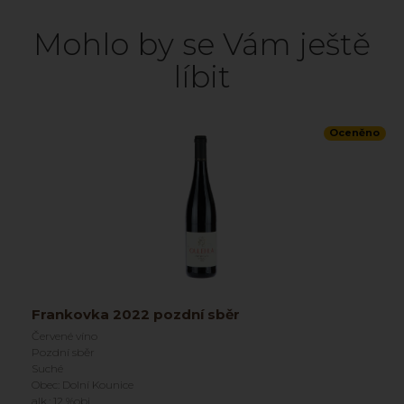
Mohlo by se Vám ještě
líbit
Oceněno
Frankovka 2022 pozdní sběr
Červené víno
Pozdní sběr
Suché
Obec: Dolní Kounice
alk.: 12 %obj