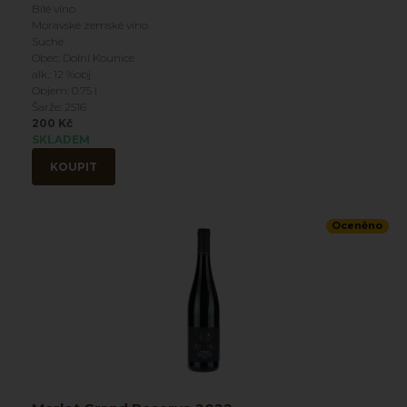
Bílé víno
Moravské zemské víno
Suché
Obec: Dolní Kounice
alk.: 12 %obj
Objem: 0.75 l
Šarže: 2516
200 Kč
SKLADEM
KOUPIT
Oceněno