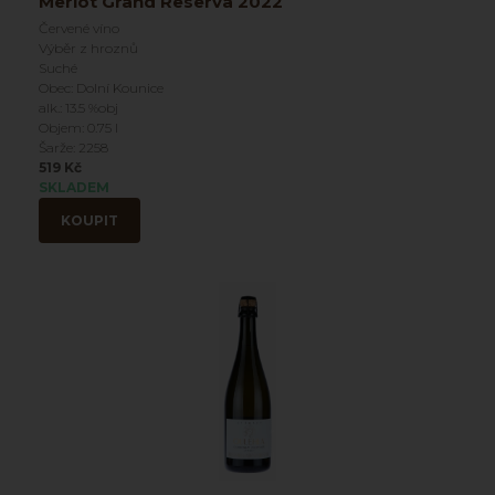
Merlot Grand Reserva 2022
Červené víno
Výběr z hroznů
Suché
Obec: Dolní Kounice
alk.: 13.5 %obj
Objem: 0.75 l
Šarže: 2258
519 Kč
SKLADEM
KOUPIT