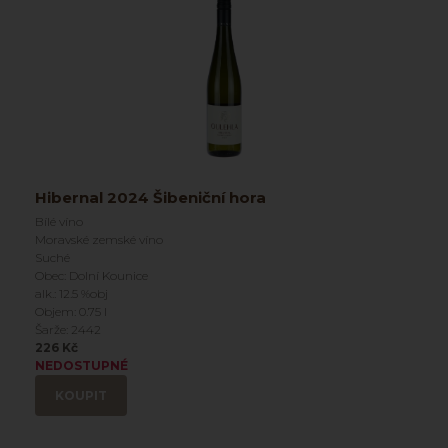
Hibernal 2024 Šibeniční hora
Bílé víno
Moravské zemské víno
Suché
Obec: Dolní Kounice
alk.: 12.5 %obj
Objem: 0.75 l
Šarže: 2442
226 Kč
NEDOSTUPNÉ
KOUPIT