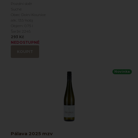
Pozdní sběr
Suché
Obec: Dolní Kounice
alk.: 13.5 %obj
Objem: 0.75 l
Šarže: 2245
293 Kč
NEDOSTUPNÉ
KOUPIT
Novinka
Pálava 2025 mzv