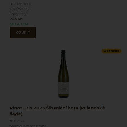
alk.: 12.5 %obj
Objem: 0.75 l
Šarže: 2542
226 Kč
SKLADEM
KOUPIT
Oceněno
Pinot Gris 2023 Šibeniční hora (Rulandské
šedé)
Bílé víno
Moravské zemské víno