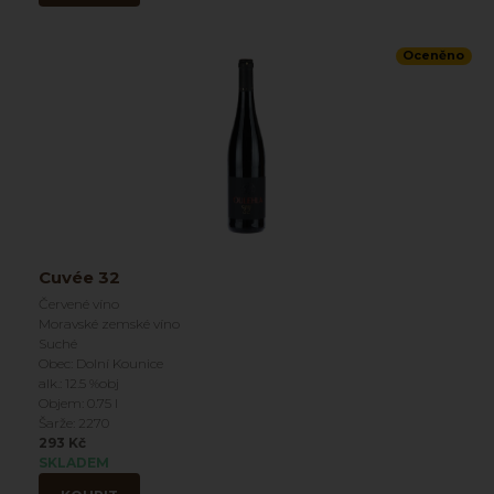
Oceněno
Cuvée 32
Červené víno
Moravské zemské víno
Suché
Obec: Dolní Kounice
alk.: 12.5 %obj
Objem: 0.75 l
Šarže: 2270
293 Kč
SKLADEM