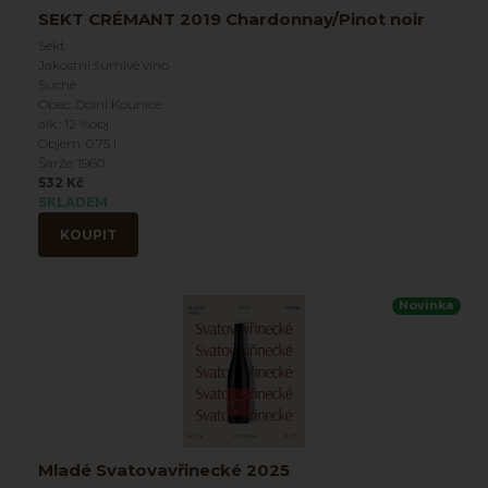
SEKT CRÉMANT 2019 Chardonnay/Pinot noir
Sekt
Jakostní šumivé víno
Suché
Obec: Dolní Kounice
alk.: 12 %obj
Objem: 0.75 l
Šarže: 1960
532 Kč
SKLADEM
KOUPIT
Novinka
Mladé Svatovavřinecké 2025