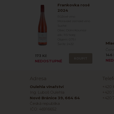
Frankovka rosé
2024
Růžové víno
Moravské zemské víno
Suché
Obec: Dolní Kounice
alk.: 11.5 %obj
Objem: 0.75 l
Mla
Šarže: 2432
Červ
146 
173 Kč
KOUPIT
NED
NEDOSTUPNÉ
Adresa
Tele
Oulehla vinařství
+420 
Ing. Luboš Oulehla
+420 7
Nové Bránice 39, 664 64
+420 
Česká republika
IČO: 46916652