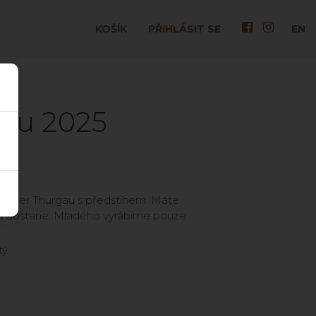
KOŠÍK
PŘIHLÁSIT SE
EN
gau 2025
Müller Thurgau s předstihem. Máte
ás dostane. Mladého vyrábíme pouze
í.
tý.