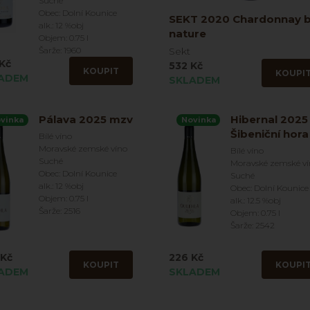
Suché
Obec: Dolní Kounice
SEKT 2020 Chardonnay b
alk.: 12 %obj
nature
Objem: 0.75 l
Šarže: 1960
Sekt
Kč
532 Kč
KOUPIT
KOUPI
ADEM
SKLADEM
Pálava 2025 mzv
Hibernal 2025
vinka
Novinka
Šibeniční hora
Bílé víno
Moravské zemské víno
Bílé víno
Suché
Moravské zemské v
Obec: Dolní Kounice
Suché
alk.: 12 %obj
Obec: Dolní Kounice
Objem: 0.75 l
alk.: 12.5 %obj
Šarže: 2516
Objem: 0.75 l
Šarže: 2542
 Kč
226 Kč
KOUPIT
KOUPI
ADEM
SKLADEM