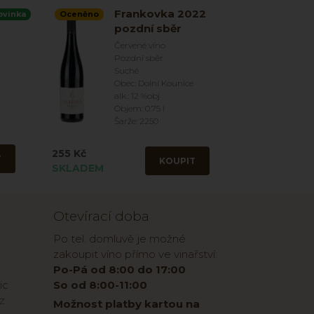
Frankovka 2022
ovinka
Oceněno
pozdní sběr
Červené víno
Pozdní sběr
Suché
Obec: Dolní Kounice
alk.: 12 %obj
Objem: 0.75 l
Šarže: 2250
255 Kč
T
KOUPIT
SKLADEM
Otevírací doba
Po tel. domluvě je možné
zakoupit víno přímo ve vinařství:
Po-Pá od 8:00 do 17:00
ic
So od 8:00-11:00
z
Možnost platby kartou na