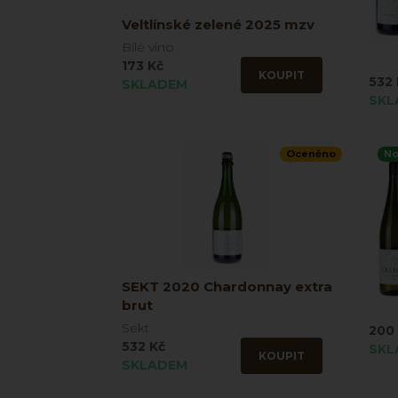
Veltlínské zelené 2025 mzv
Bílé víno
173 Kč
KOUPIT
532 
SKLADEM
SKL
Oceněno
No
SEKT 2020 Chardonnay extra
brut
Sekt
200
532 Kč
SKL
KOUPIT
SKLADEM