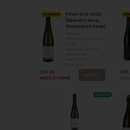
Pinot Gris 2023
Oceněno
Oc
Šibeniční hora
(Rulandské šedé)
Bílé víno
Moravské zemské víno
Suché
Obec: Dolní Kounice
alk.: 13.5 %obj
Objem: 0.75 l
Šarže: 2344
226 Kč
293 
KOUPIT
NEDOSTUPNÉ
SKL
Novinka