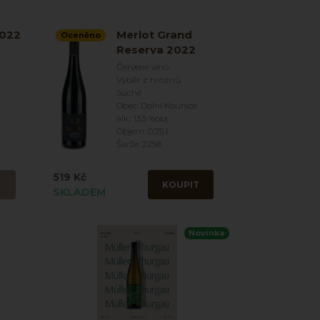
2022
Merlot Grand
Oceněno
Reserva 2022
Červené víno
Výběr z hroznů
Suché
Obec: Dolní Kounice
alk.: 13.5 %obj
Objem: 0.75 l
Šarže: 2258
519 Kč
T
KOUPIT
SKLADEM
Novinka