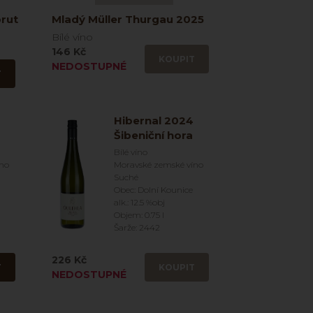
rut
Mladý Müller Thurgau 2025
Bílé víno
146 Kč
KOUPIT
NEDOSTUPNÉ
T
Hibernal 2024
Šibeniční hora
Bílé víno
íno
Moravské zemské víno
Suché
Obec: Dolní Kounice
alk.: 12.5 %obj
Objem: 0.75 l
Šarže: 2442
226 Kč
T
KOUPIT
NEDOSTUPNÉ