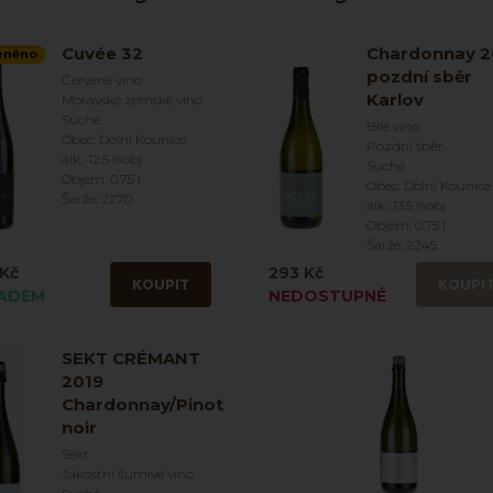
Cuvée 32
Chardonnay 
eněno
pozdní sběr
Červené víno
Karlov
Moravské zemské víno
Suché
Bílé víno
Obec: Dolní Kounice
Pozdní sběr
alk.: 12.5 %obj
Suché
Objem: 0.75 l
Obec: Dolní Kounice
Šarže: 2270
alk.: 13.5 %obj
Objem: 0.75 l
Šarže: 2245
Kč
293 Kč
KOUPIT
KOUPI
ADEM
NEDOSTUPNÉ
SEKT CRÉMANT
2019
Chardonnay/Pinot
noir
Sekt
Jakostní šumivé víno