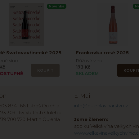
Novinka
N
dé Svatovavřinecké 2025
Frankovka rosé 2025
ené víno
Růžové víno
Kč
173 Kč
KOUPIT
KOUPI
OSTUPNÉ
SKLADEM
fon
E-Mail
603 834 166 Luboš Oulehla
info@oulehlavinarstvi.cz
33 309 165 Vojtěch Oulehla
739 700 720 Martin Oulehla
Jsme členem:
spolku Velká vína velkých vin
www.velkavinavelkychvinic.c