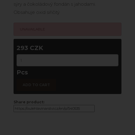
sýry a čokoládový fondán s jahodami.
Obsahuje oxid siřičitý.
UNAVAILABLE
293 CZK
Pcs
ADD TO CART
Share product: