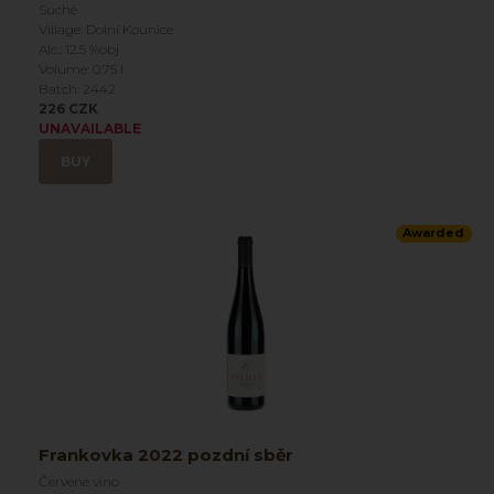
Suché
Village: Dolní Kounice
Alc.: 12.5 %obj
Volume: 0.75 l
Batch: 2442
226 CZK
UNAVAILABLE
BUY
Awarded
Frankovka 2022 pozdní sběr
Červené víno