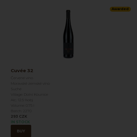
Awarded
Cuvée 32
Červené víno
Moravské zemské víno
Suché
Village: Dolní Kounice
Alc.: 12.5 %obj
Volume: 0.75 l
Batch: 2270
293 CZK
IN STOCK
BUY