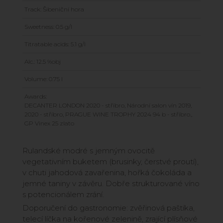
Track: Šibeniční hora
Sweetness: 0.5 g/l
Titratable acids: 5.1 g/l
Alc.: 12.5 %obj
Volume: 0.75 l
Awards:
DECANTER LONDON 2020 - stříbro, Národní salon vín 2019,
2020 - stříbro, PRAGUE WINE TROPHY 2024 94 b - stříbro.,
GP Vinex 25 zlato
Rulandské modré s jemným ovocitě
vegetativním buketem (brusinky, čerstvé proutí),
v chuti jahodová zavařenina, hořká čokoláda a
jemné taniny v závěru. Dobře strukturované víno
s potencionálem zrání.
Doporučení do gastronomie: zvěřinová paštika,
telecí líčka na kořenové zelenině, zrající plísňové