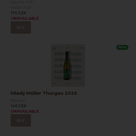
Volume: 0.75 l
Batch: 2432
173 CZK
UNAVAILABLE
BUY
New
Mladý Müller Thurgau 2025
Bílé víno
146 CZK
UNAVAILABLE
BUY