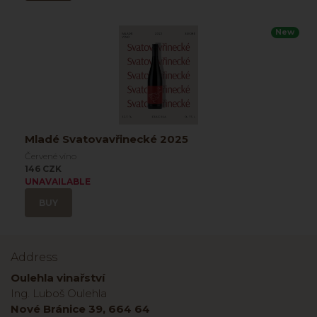
New
Mladé Svatovavřinecké 2025
Červené víno
146 CZK
UNAVAILABLE
BUY
Address
Oulehla vinařství
Ing. Luboš Oulehla
Nové Bránice 39, 664 64