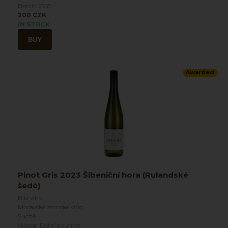
Batch: 2516
200 CZK
IN STOCK
BUY
Awarded
Pinot Gris 2023 Šibeniční hora (Rulandské
šedé)
Bílé víno
Moravské zemské víno
Suché
Village: Dolní Kounice