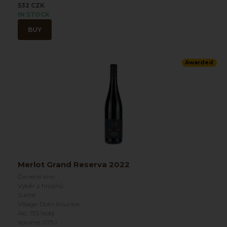
532 CZK
IN STOCK
BUY
Awarded
Merlot Grand Reserva 2022
Červené víno
Výběr z hroznů
Suché
Village: Dolní Kounice
Alc.: 13.5 %obj
Volume: 0.75 l