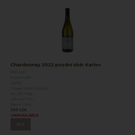
Chardonnay 2022 pozdní sběr Karlov
Bílé víno
Pozdní sběr
Suché
Village: Dolní Kounice
Alc.: 13.5 %obj
Volume: 0.75 l
Batch: 2245
293 CZK
UNAVAILABLE
BUY