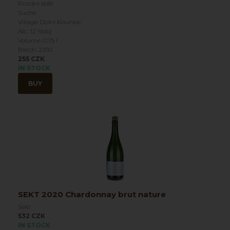
Pozdní sběr
Suché
Village: Dolní Kounice
Alc.: 12 %obj
Volume: 0.75 l
Batch: 2250
255 CZK
IN STOCK
BUY
SEKT 2020 Chardonnay brut nature
Sekt
532 CZK
IN STOCK