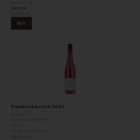
Batch: 2258
519 CZK
IN STOCK
BUY
Frankovka rosé 2024
Růžové víno
Moravské zemské víno
Suché
Village: Dolní Kounice
Alc.: 11.5 %obj