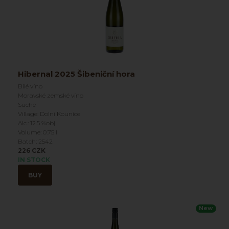
Hibernal 2025 Šibeniční hora
Bílé víno
Moravské zemské víno
Suché
Village: Dolní Kounice
Alc.: 12.5 %obj
Volume: 0.75 l
Batch: 2542
226 CZK
IN STOCK
BUY
New