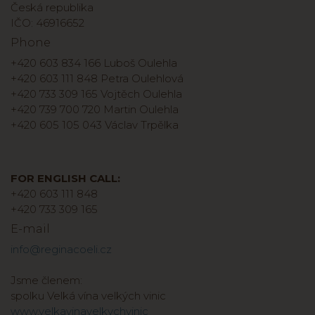
Česká republika
IČO: 46916652
Phone
+420 603 834 166 Luboš Oulehla
+420 603 111 848 Petra Oulehlová
+420 733 309 165 Vojtěch Oulehla
+420 739 700 720 Martin Oulehla
+420 605 105 043 Václav Trpělka
FOR ENGLISH CALL:
+420 603 111 848
+420 733 309 165
E-mail
info@reginacoeli.cz
Jsme členem:
spolku Velká vína velkých vinic
www.velkavinavelkychvinic