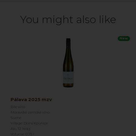
You might also like
New
Pálava 2025 mzv
Bílé víno
Moravské zemské víno
Suché
Village: Dolní Kounice
Alc.: 12 %obj
Volume: 0.75 l