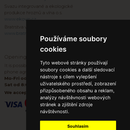
Svazu integrované a ekologické
produkce hroznů a vína o.s.
www.ekovin.cz
Bratrstva vinařů a kopáčů 1737
www.bratrstvo1737.cz
Používáme soubory
cookies
Opening hours
Tyto webové stránky používají
It is possible to buy wine directly at the winery, after
soubory cookies a další sledovací
phone agreement:
nástroje s cílem vylepšení
Mo-Fri od 8:00 do 17:00
uživatelského prostředí, zobrazení
Sat od 8:00-11:00
přizpůsobeného obsahu a reklam,
We accept cards both on E-shop and in winery.
analýzy návštěvnosti webových
stránek a zjištění zdroje
návštěvnosti.
Souhlasím