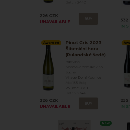
Batch: 2442
226 CZK
BUY
532
UNAVAILABLE
IN 
Pinot Gris 2023
Awarded
Aw
Šibeniční hora
(Rulandské šedé)
Bílé víno
Moravské zemské víno
Suché
Village: Dolní Kounice
Alc.: 13.5 %obj
Volume: 0.75 l
Batch: 2344
226 CZK
255
BUY
UNAVAILABLE
IN 
New