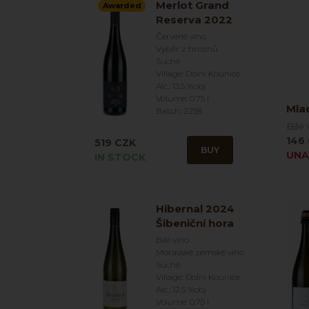
Merlot Grand
Awarded
Reserva 2022
Červené víno
Výběr z hroznů
Suché
Village: Dolní Kounice
Alc.: 13.5 %obj
Volume: 0.75 l
Mla
Batch: 2258
Bílé 
146
519 CZK
BUY
UNA
IN STOCK
Hibernal 2024
Šibeniční hora
Bílé víno
Moravské zemské víno
Suché
Village: Dolní Kounice
Alc.: 12.5 %obj
Volume: 0.75 l