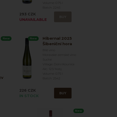
Volume: 0.75 l
Batch: 2245
293 CZK
BUY
UNAVAILABLE
Hibernal 2025
New
New
Šibeniční hora
Bílé víno
Moravské zemské víno
Suché
Village: Dolní Kounice
Alc.: 12.5 %obj
Volume: 0.75 l
zv
Batch: 2542
226 CZK
BUY
IN STOCK
New