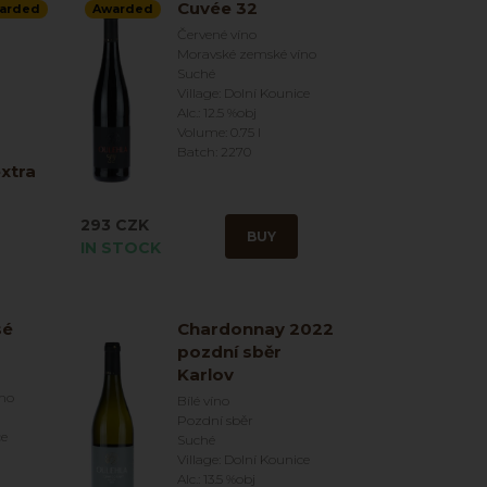
Cuvée 32
arded
Awarded
Červené víno
Moravské zemské víno
Suché
Village: Dolní Kounice
Alc.: 12.5 %obj
Volume: 0.75 l
Batch: 2270
xtra
293 CZK
BUY
IN STOCK
sé
Chardonnay 2022
pozdní sběr
Karlov
íno
Bílé víno
Pozdní sběr
ce
Suché
Village: Dolní Kounice
Alc.: 13.5 %obj