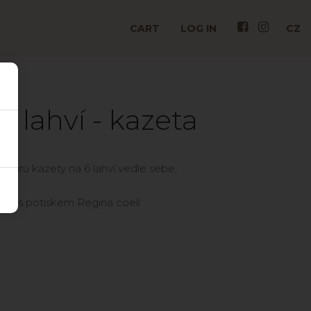
CART
LOG IN
CZ
6 lahví - kazeta
 tvaru kazety na 6 lahví vedle sebe,
ton s potiskem Regina coeli