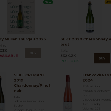
New
Aw
dý Müller Thurgau 2025
SEKT 2020 Chardonnay e
brut
víno
 CZK
Sekt
BUY
VAILABLE
532 CZK
BUY
IN STOCK
SEKT CRÉMANT
Frankovka ro
2019
2024
Chardonnay/Pinot
Růžové víno
noir
Moravské zemské v
Suché
Sekt
Village: Dolní Kouni
Jakostní šumivé víno
Alc.: 11.5 %obj
Suché
Volume: 0.75 l
Village: Dolní Kounice