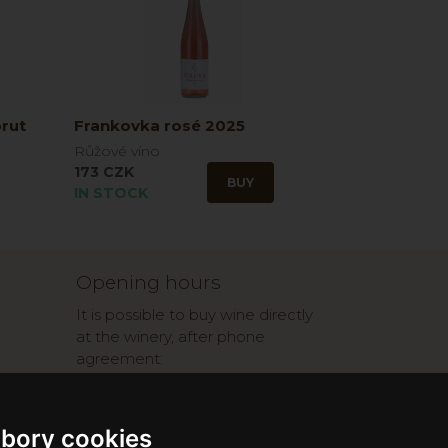
rut
Frankovka rosé 2025
Růžové víno
173 CZK
BUY
IN STOCK
Opening hours
It is possible to buy wine directly
at the winery, after phone
agreement:
ic
Mo-Fri od 8:00 do 17:00
Sat od 8:00-11:00
ické
We accept cards both on E-
bory cookies