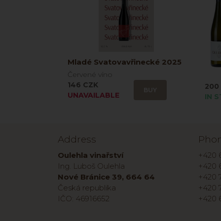
Mladé Svatovavřinecké 2025
Červené víno
146 CZK
200
BUY
UNAVAILABLE
IN 
Address
Pho
Oulehla vinařství
+420 
Ing. Luboš Oulehla
+420 
Nové Bránice 39, 664 64
+420 7
Česká republika
+420 
IČO: 46916652
+420 