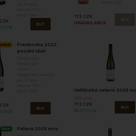
Batch: 2432
Alc.: 12 %obj
Volume: 0.75 l
Batch: 1960
173 CZK
BUY
 CZK
UNAVAILABLE
BUY
STOCK
Frankovka 2022
arded
pozdní sběr
Červené víno
Pozdní sběr
Suché
Village: Dolní Kounice
Alc.: 12 %obj
Volume: 0.75 l
Veltlínské zelené 2025 m
Batch: 2250
Bílé víno
173 CZK
 CZK
BUY
BUY
IN STOCK
STOCK
Pálava 2025 mzv
New
Bílé víno