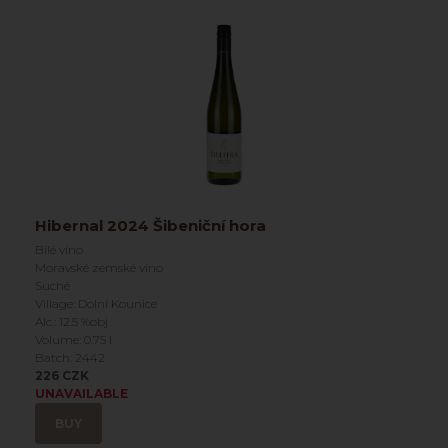
Hibernal 2024 Šibeniční hora
Bílé víno
Moravské zemské víno
Suché
Village: Dolní Kounice
Alc.: 12.5 %obj
Volume: 0.75 l
Batch: 2442
226 CZK
UNAVAILABLE
BUY