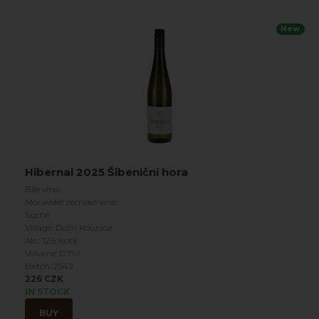
New
Hibernal 2025 Šibeniční hora
Bílé víno
Moravské zemské víno
Suché
Village: Dolní Kounice
Alc.: 12.5 %obj
Volume: 0.75 l
Batch: 2542
226 CZK
IN STOCK
BUY