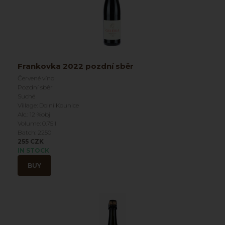
Frankovka 2022 pozdní sběr
Červené víno
Pozdní sběr
Suché
Village: Dolní Kounice
Alc.: 12 %obj
Volume: 0.75 l
Batch: 2250
255 CZK
IN STOCK
BUY