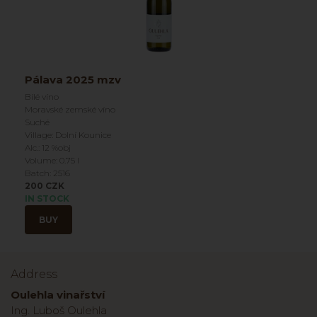
Pálava 2025 mzv
Bílé víno
Moravské zemské víno
Suché
Village: Dolní Kounice
Alc.: 12 %obj
Volume: 0.75 l
Batch: 2516
200 CZK
IN STOCK
BUY
Address
Oulehla vinařství
Ing. Luboš Oulehla