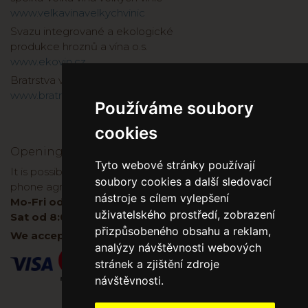
www.velkavinavelkychvinic
Svazu integrované a ekologické
produkce hroznů a vína o.s.
www.ekovin.cz
Bratrstva vinařů a kopáčů 1737
www.bratrstvo1737.cz
Používáme soubory
cookies
Opening hours
Tyto webové stránky používají
It is possible to buy wine directly at the winery, after
soubory cookies a další sledovací
phone agreement:
nástroje s cílem vylepšení
Mo-Fri od 8:00 do 17:00
uživatelského prostředí, zobrazení
Sat od 8:00-11:00
přizpůsobeného obsahu a reklam,
We accept cards both on E-shop and in winery.
analýzy návštěvnosti webových
stránek a zjištění zdroje
návštěvnosti.