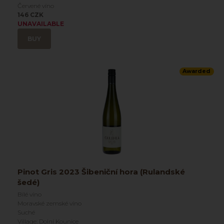
Červené víno
146 CZK
UNAVAILABLE
BUY
Awarded
Pinot Gris 2023 Šibeniční hora (Rulandské
šedé)
Bílé víno
Moravské zemské víno
Suché
Village: Dolní Kounice