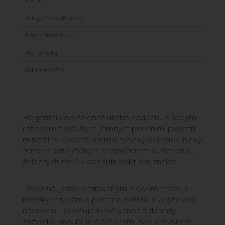
Village: Nové Bránice
Track: Staré hory
Alc.: 12 %obj
Volume: 0.75 l
Elegantní víno zelenožlutého nádechu s šedým
reflexem a dlouhým jemným perlením, pikantní
minerálné-ovocité aroma, typický dolnokounický
terroir s autolytickým charakterem a převahou
železitých tónů v dochuti. Sekt pro znalce.
Doporučujeme k fritovaným plodům moře, k
mořským rybám a pernaté zvěřině s lanýžovou
nádivkou. Doplňuje tvrdé vánoční deserty
zázvorky, snoubí se s pařenými sýry Provolone,