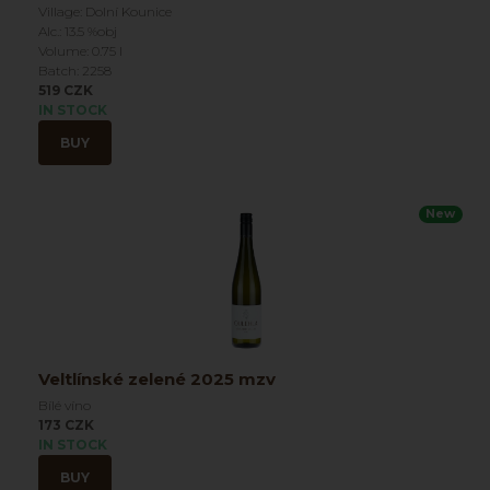
Village: Dolní Kounice
Alc.: 13.5 %obj
Volume: 0.75 l
Batch: 2258
519 CZK
IN STOCK
BUY
New
Veltlínské zelené 2025 mzv
Bílé víno
173 CZK
IN STOCK
BUY