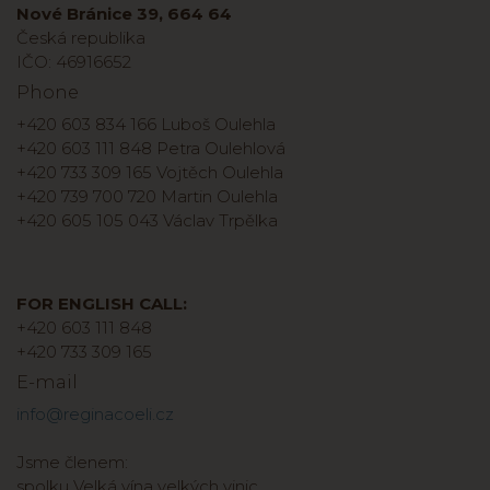
Nové Bránice 39, 664 64
Česká republika
IČO: 46916652
Phone
+420 603 834 166 Luboš Oulehla
+420 603 111 848 Petra Oulehlová
+420 733 309 165 Vojtěch Oulehla
+420 739 700 720 Martin Oulehla
+420 605 105 043 Václav Trpělka
FOR ENGLISH CALL:
+420 603 111 848
+420 733 309 165
E-mail
info@reginacoeli.cz
Jsme členem:
spolku Velká vína velkých vinic