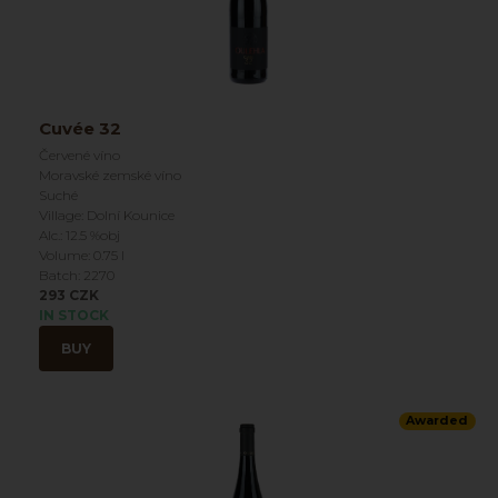
Cuvée 32
Červené víno
Moravské zemské víno
Suché
Village: Dolní Kounice
Alc.: 12.5 %obj
Volume: 0.75 l
Batch: 2270
293 CZK
IN STOCK
BUY
Awarded