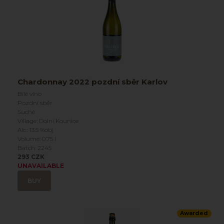
Chardonnay 2022 pozdní sběr Karlov
Bílé víno
Pozdní sběr
Suché
Village: Dolní Kounice
Alc.: 13.5 %obj
Volume: 0.75 l
Batch: 2245
293 CZK
UNAVAILABLE
BUY
Awarded