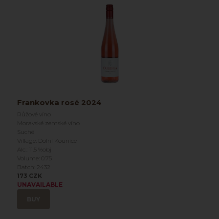
Frankovka rosé 2024
Růžové víno
Moravské zemské víno
Suché
Village: Dolní Kounice
Alc.: 11.5 %obj
Volume: 0.75 l
Batch: 2432
173 CZK
UNAVAILABLE
BUY