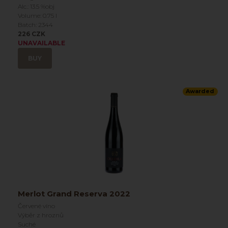
Alc.: 13.5 %obj
Volume: 0.75 l
Batch: 2344
226 CZK
UNAVAILABLE
BUY
Awarded
Merlot Grand Reserva 2022
Červené víno
Výběr z hroznů
Suché