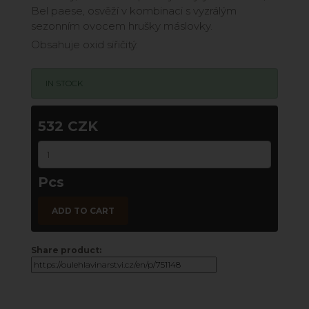
Bel paese, osvěží v kombinaci s vyzrálým
sezonním ovocem hrušky máslovky.
Obsahuje oxid siřičitý.
IN STOCK
532 CZK
Pcs
ADD TO CART
Share product: