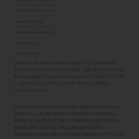
Track: Šibeniční hora
Sweetness: 1.5 g/l
Titratable acids: 6.8 g/l
Alc.: 12.5 %obj
Volume: 0.75 l
Víno světle zelenožluté barvy s vůní sušeného
ananasu a kvetoucích citrusů. Typické ryzlinkové
aroma podpořeno kyselinkou a minerálními tóny
v závěru. Toto víno bude skvělou ozdobou
rodinných oslav.
Doporučejeme k lososovým filetům s listovou
zeleninou, skvěle doprovází tradiční alsaskou
šukrut a vídeňský řízek s bramborovým salátem,
stejně jako hřibový savojský gratin, nebo
lívanečky s meruňkovou marmeládou. Snoubí se