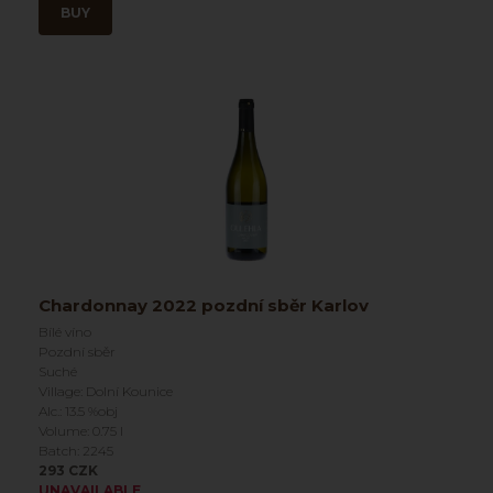
BUY
Chardonnay 2022 pozdní sběr Karlov
Bílé víno
Pozdní sběr
Suché
Village: Dolní Kounice
Alc.: 13.5 %obj
Volume: 0.75 l
Batch: 2245
293 CZK
UNAVAILABLE