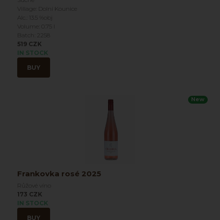
Village: Dolní Kounice
Alc.: 13.5 %obj
Volume: 0.75 l
Batch: 2258
519 CZK
IN STOCK
BUY
New
Frankovka rosé 2025
Růžové víno
173 CZK
IN STOCK
BUY