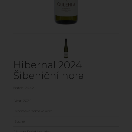
Hibernal 2024
Šibeniční hora
Batch: 2442
Year: 2024
Moravské zemské víno
Suché
Village: Dolní Kounice