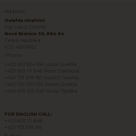
Address
Oulehla vinařství
Ing. Luboš Oulehla
Nové Bránice 39, 664 64
Česká republika
IČO: 46916652
Phone
+420 603 834 166 Luboš Oulehla
+420 603 111 848 Petra Oulehlová
+420 733 309 165 Vojtěch Oulehla
+420 739 700 720 Martin Oulehla
+420 605 105 043 Václav Trpělka
FOR ENGLISH CALL:
+420 603 111 848
+420 733 309 165
E-mail