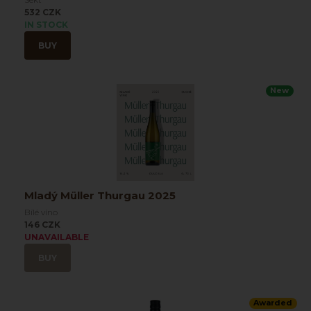
532 CZK
IN STOCK
BUY
New
Mladý Müller Thurgau 2025
Bílé víno
146 CZK
UNAVAILABLE
BUY
Awarded