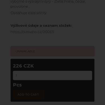
výborně s vyzrálými sýry - Zlatá Praha, čedar,
provolone...
Obsahuje oxid siřičitý.
Výživové údaje a seznam složek:
https://nutrivino.cz/000E5
UNAVAILABLE
226 CZK
Pcs
ADD TO CART