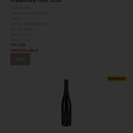
Frankovka rosé 2024
Růžové víno
Moravské zemské víno
Suché
Village: Dolní Kounice
Alc.: 11.5 %obj
Volume: 0.75 l
Batch: 2432
173 CZK
UNAVAILABLE
BUY
Awarded