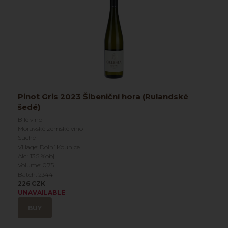
Pinot Gris 2023 Šibeniční hora (Rulandské
šedé)
Bílé víno
Moravské zemské víno
Suché
Village: Dolní Kounice
Alc.: 13.5 %obj
Volume: 0.75 l
Batch: 2344
226 CZK
UNAVAILABLE
BUY