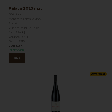
Pálava 2025 mzv
Bílé víno
Moravské zemské víno
Suché
Village: Dolní Kounice
Alc.: 12 %obj
Volume: 0.75 l
Batch: 2516
200 CZK
IN STOCK
BUY
Awarded