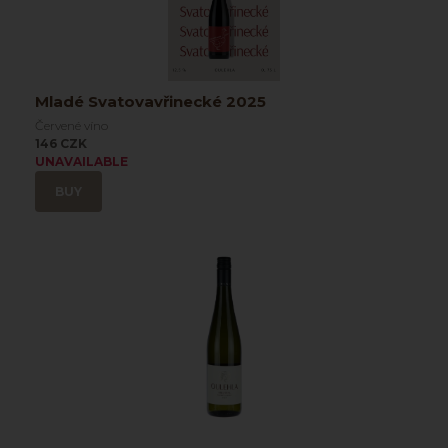
Mladé Svatovavřinecké 2025
Červené víno
146 CZK
UNAVAILABLE
BUY