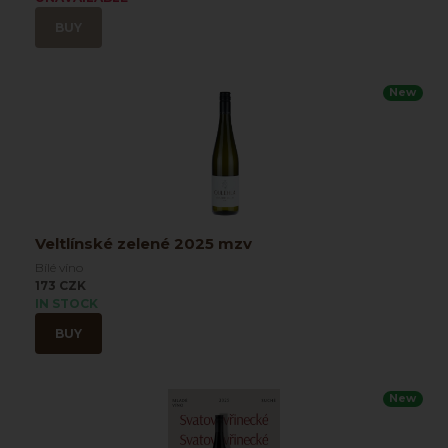
BUY
New
Veltlínské zelené 2025 mzv
Bílé víno
173 CZK
IN STOCK
BUY
New