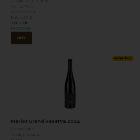
Village: Dolní Kounice
Alc.: 12.5 %obj
Volume: 0.75 l
Batch: 2542
226 CZK
IN STOCK
BUY
Awarded
Merlot Grand Reserva 2022
Červené víno
Výběr z hroznů
Suché