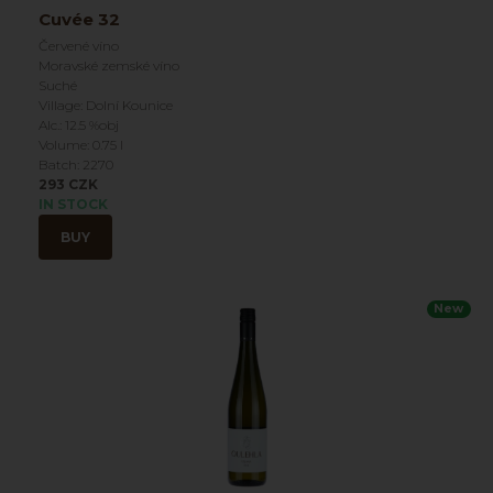
Cuvée 32
Červené víno
Moravské zemské víno
Suché
Village: Dolní Kounice
Alc.: 12.5 %obj
Volume: 0.75 l
Batch: 2270
293 CZK
IN STOCK
BUY
New