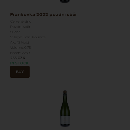
Frankovka 2022 pozdní sběr
Červené víno
Pozdní sběr
Suché
Village: Dolní Kounice
Alc.: 12 %obj
Volume: 0.75 l
Batch: 2250
255 CZK
IN STOCK
BUY