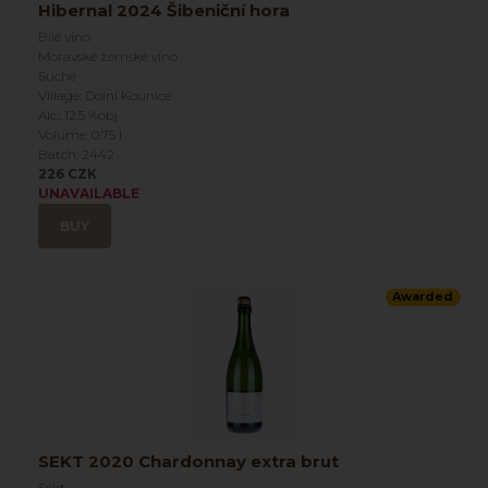
Hibernal 2024 Šibeniční hora
Bílé víno
Moravské zemské víno
Suché
Village: Dolní Kounice
Alc.: 12.5 %obj
Volume: 0.75 l
Batch: 2442
226 CZK
UNAVAILABLE
BUY
Awarded
SEKT 2020 Chardonnay extra brut
Sekt