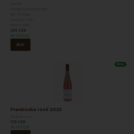
Suché
Village: Dolní Kounice
Alc.: 12 %obj
Volume: 0.75 l
Batch: 1960
532 CZK
IN STOCK
BUY
New
Frankovka rosé 2025
Růžové víno
173 CZK
IN STOCK