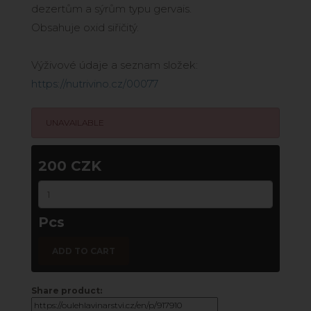
dezertům a sýrům typu gervais.
Obsahuje oxid siřičitý.
Výživové údaje a seznam složek:
https://nutrivino.cz/00077
UNAVAILABLE
200 CZK
Pcs
ADD TO CART
Share product: