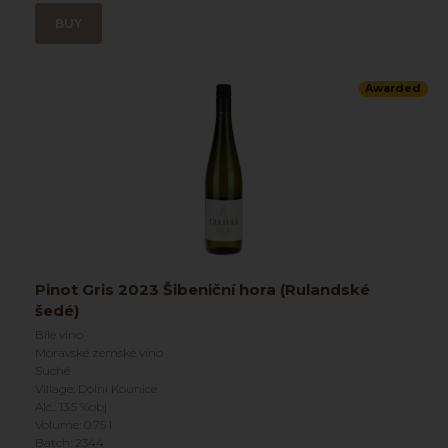
BUY
Awarded
Pinot Gris 2023 Šibeniční hora (Rulandské
šedé)
Bílé víno
Moravské zemské víno
Suché
Village: Dolní Kounice
Alc.: 13.5 %obj
Volume: 0.75 l
Batch: 2344