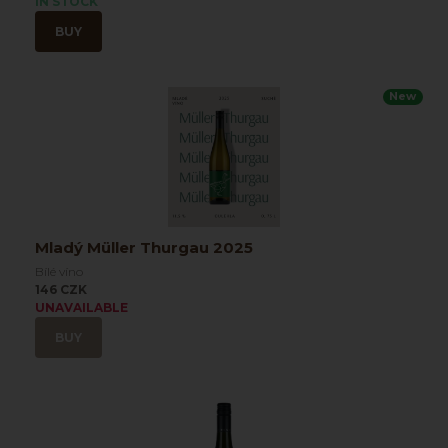
IN STOCK
BUY
New
Mladý Müller Thurgau 2025
Bílé víno
146 CZK
UNAVAILABLE
BUY