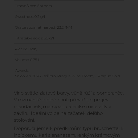
Track: Šibeniční hora
Sweetness: 0.2 g/l
Grape sugar at harvest: 23.2 °NM
Titratable acids: 6.5 g/l
Alc.: 13.5 %obj
Volume: 0.75 l
Awards:
Salon vín 2026 - stříbro, Prague Wine Trophy - Prague Gold
Víno světle zlatavé barvy, vůně růží a pomeranče.
V rozmanité a plné chuti převažuje projev
mandarinek, marcipánu a lehké minerality v
závěru. Ideální volba na začátek delšího
stolování.
Doporučujeme k předkrmům typu bruschetta, k
indickému kari s ananasem, lehkým krémovým