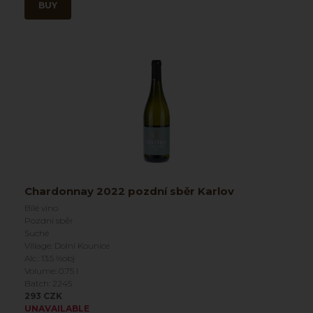
BUY
Chardonnay 2022 pozdní sběr Karlov
Bílé víno
Pozdní sběr
Suché
Village: Dolní Kounice
Alc.: 13.5 %obj
Volume: 0.75 l
Batch: 2245
293 CZK
UNAVAILABLE