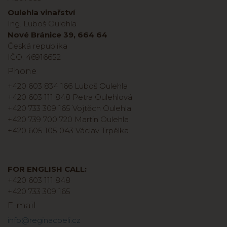
Oulehla vinařství
Ing. Luboš Oulehla
Nové Bránice 39, 664 64
Česká republika
IČO: 46916652
Phone
+420 603 834 166 Luboš Oulehla
+420 603 111 848 Petra Oulehlová
+420 733 309 165 Vojtěch Oulehla
+420 739 700 720 Martin Oulehla
+420 605 105 043 Václav Trpělka
FOR ENGLISH CALL:
+420 603 111 848
+420 733 309 165
E-mail
info@reginacoeli.cz