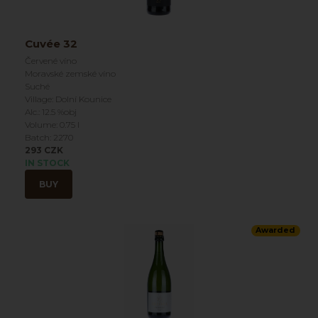
Cuvée 32
Červené víno
Moravské zemské víno
Suché
Village: Dolní Kounice
Alc.: 12.5 %obj
Volume: 0.75 l
Batch: 2270
293 CZK
IN STOCK
BUY
Awarded