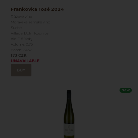
Frankovka rosé 2024
Růžové víno
Moravské zemské víno
Suché
Village: Dolní Kounice
Alc.: 11.5 %obj
Volume: 0.75 l
Batch: 2432
173 CZK
UNAVAILABLE
BUY
New