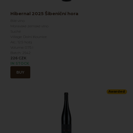
Hibernal 2025 Šibeniční hora
Bílé víno
Moravské zemské víno
Suché
Village: Dolní Kounice
Alc.: 12.5 %obj
Volume: 0.75 l
Batch: 2542
226 CZK
IN STOCK
BUY
Awarded