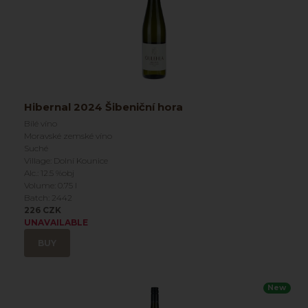
Hibernal 2024 Šibeniční hora
Bílé víno
Moravské zemské víno
Suché
Village: Dolní Kounice
Alc.: 12.5 %obj
Volume: 0.75 l
Batch: 2442
226 CZK
UNAVAILABLE
BUY
New