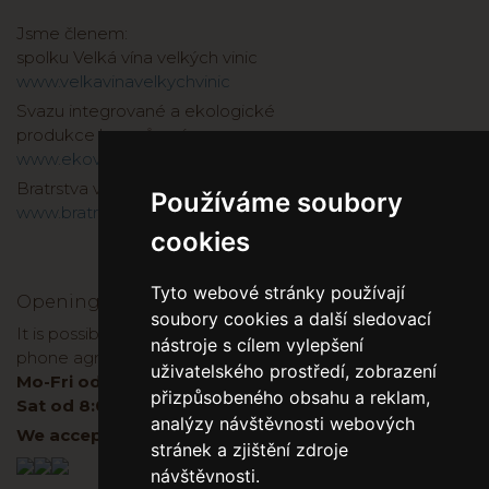
Jsme členem:
spolku Velká vína velkých vinic
www.velkavinavelkychvinic
Svazu integrované a ekologické
produkce hroznů a vína o.s.
www.ekovin.cz
Bratrstva vinařů a kopáčů 1737
Používáme soubory
www.bratrstvo1737.cz
cookies
Tyto webové stránky používají
Opening hours
soubory cookies a další sledovací
It is possible to buy wine directly at the winery, after
nástroje s cílem vylepšení
phone agreement:
uživatelského prostředí, zobrazení
Mo-Fri od 8:00 do 17:00
přizpůsobeného obsahu a reklam,
Sat od 8:00-11:00
analýzy návštěvnosti webových
We accept cards both on E-shop and in winery.
stránek a zjištění zdroje
návštěvnosti.