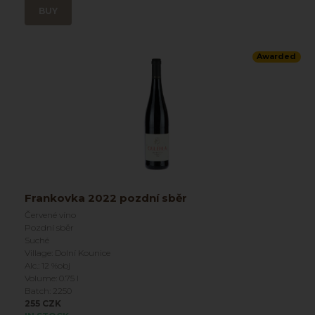
BUY
Awarded
Frankovka 2022 pozdní sběr
Červené víno
Pozdní sběr
Suché
Village: Dolní Kounice
Alc.: 12 %obj
Volume: 0.75 l
Batch: 2250
255 CZK