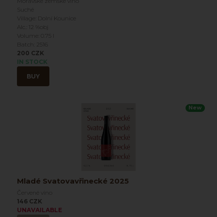
Moravské zemské víno
Suché
Village: Dolní Kounice
Alc.: 12 %obj
Volume: 0.75 l
Batch: 2516
200 CZK
IN STOCK
BUY
New
Mladé Svatovavřinecké 2025
Červené víno
146 CZK
UNAVAILABLE