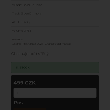
Village: Dolní Kounice
Track: Šibeniční hora
Alc.: 13.5 %obj
Volume: 0.75 l
Awards:
Grand Prix Vinex 2021- Grand gold medal
Obsahuje oxid siřičitý.
IN STOCK
499 CZK
Pcs