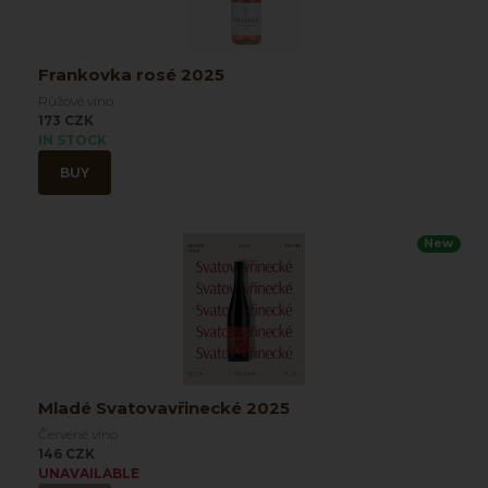
Frankovka rosé 2025
Růžové víno
173 CZK
IN STOCK
BUY
New
Mladé Svatovavřinecké 2025
Červené víno
146 CZK
UNAVAILABLE