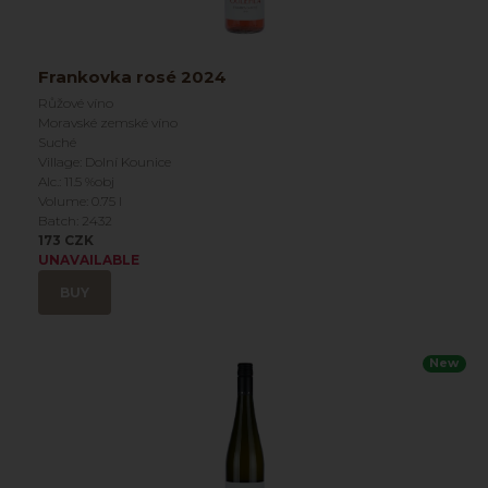
Frankovka rosé 2024
Růžové víno
Moravské zemské víno
Suché
Village: Dolní Kounice
Alc.: 11.5 %obj
Volume: 0.75 l
Batch: 2432
173 CZK
UNAVAILABLE
BUY
New