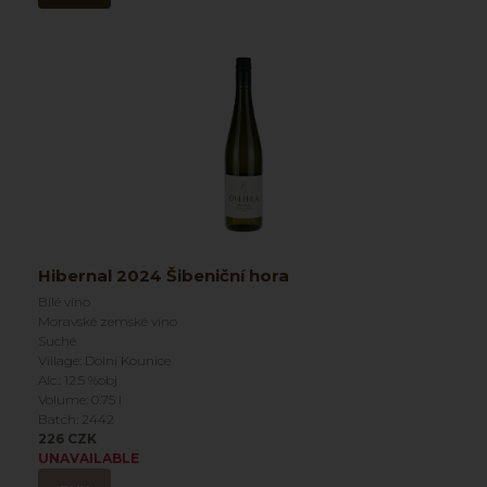
Hibernal 2024 Šibeniční hora
Bílé víno
Moravské zemské víno
Suché
Village: Dolní Kounice
Alc.: 12.5 %obj
Volume: 0.75 l
Batch: 2442
226 CZK
UNAVAILABLE