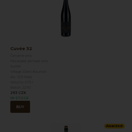
Cuvée 32
Červené víno
Moravské zemské víno
Suché
Village: Dolní Kounice
Alc.: 12.5 %obj
Volume: 0.75 l
Batch: 2270
293 CZK
IN STOCK
BUY
Awarded