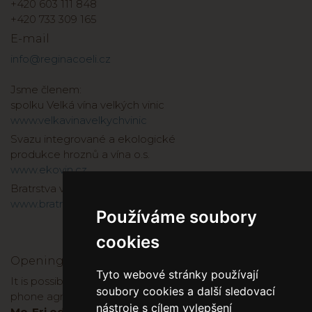
+420 603 111 848
+420 733 309 165
E-mail
info@reginacoeli.cz
Jsme členem:
spolku Velká vína velkých vinic
www.velkavinavelkychvinic
Svazu integrované a ekologické
produkce hroznů a vína o.s.
www.ekovin.cz
Bratrstva vinařů a kopáčů 1737
www.bratrstvo1737.cz
Používáme soubory
cookies
Opening hours
Tyto webové stránky používají
It is possible to buy wine directly at the winery, after
soubory cookies a další sledovací
phone agreement:
nástroje s cílem vylepšení
Mo-Fri od 8:00 do 17:00