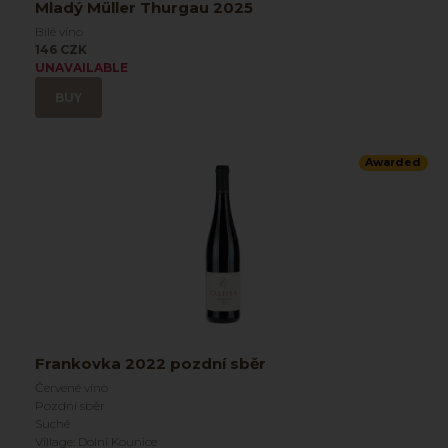
Mladý Müller Thurgau 2025
Bílé víno
146 CZK
UNAVAILABLE
BUY
Awarded
Frankovka 2022 pozdní sběr
Červené víno
Pozdní sběr
Suché
Village: Dolní Kounice