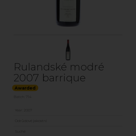
Rulandské modré
2007 barrique
Awarded
Batch: 714
Year: 2007
Odrůdové jakostní
Suché