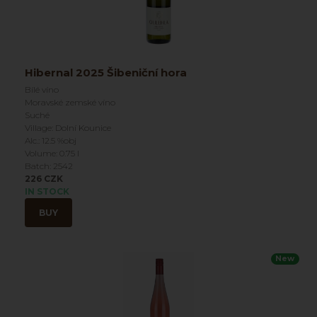
Hibernal 2025 Šibeniční hora
Bílé víno
Moravské zemské víno
Suché
Village: Dolní Kounice
Alc.: 12.5 %obj
Volume: 0.75 l
Batch: 2542
226 CZK
IN STOCK
BUY
New