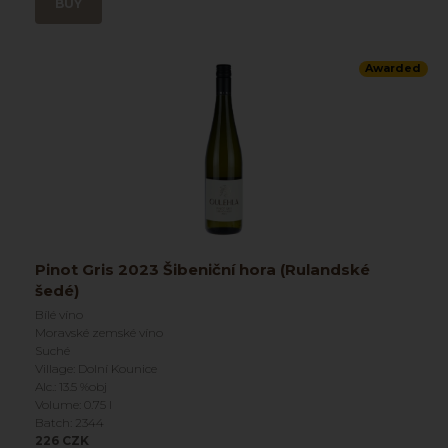
BUY
Awarded
Pinot Gris 2023 Šibeniční hora (Rulandské
šedé)
Bílé víno
Moravské zemské víno
Suché
Village: Dolní Kounice
Alc.: 13.5 %obj
Volume: 0.75 l
Batch: 2344
226 CZK