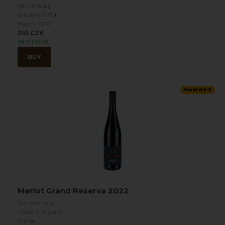
Alc.: 12 %obj
Volume: 0.75 l
Batch: 2250
255 CZK
IN STOCK
BUY
Awarded
Merlot Grand Reserva 2022
Červené víno
Výběr z hroznů
Suché