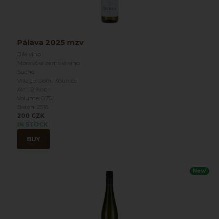
Pálava 2025 mzv
Bílé víno
Moravské zemské víno
Suché
Village: Dolní Kounice
Alc.: 12 %obj
Volume: 0.75 l
Batch: 2516
200 CZK
IN STOCK
BUY
New