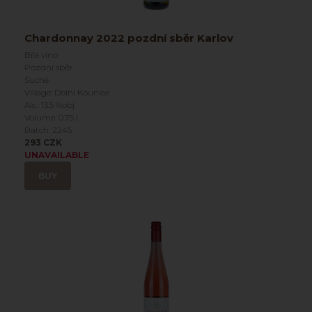
Chardonnay 2022 pozdní sběr Karlov
Bílé víno
Pozdní sběr
Suché
Village: Dolní Kounice
Alc.: 13.5 %obj
Volume: 0.75 l
Batch: 2245
293 CZK
UNAVAILABLE
BUY