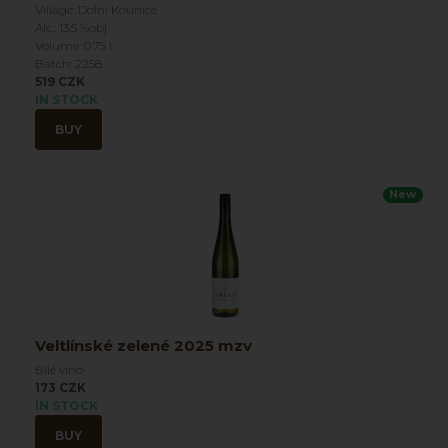
Village: Dolní Kounice
Alc.: 13.5 %obj
Volume: 0.75 l
Batch: 2258
519 CZK
IN STOCK
BUY
New
Veltlínské zelené 2025 mzv
Bílé víno
173 CZK
IN STOCK
BUY